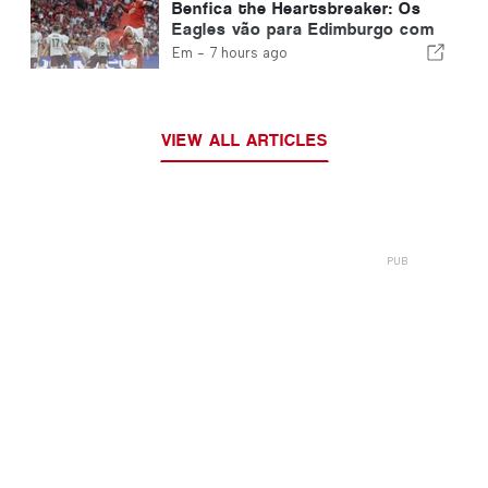
Benfica the Heartsbreaker: Os
Eagles vão para Edimburgo com
um pé já na próxima fase
Em -
7 hours ago
VIEW ALL ARTICLES