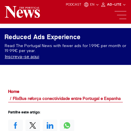
PODCAST
EN
AD-LITE
Reduced Ads Experience
Read The Portugal News with fewer ads for 1.99€ per month or
19.99€ per year.
Inscreva-se aqui
Home
FlixBus reforça conectividade entre Portugal e Espanha
Partilhe este artigo: