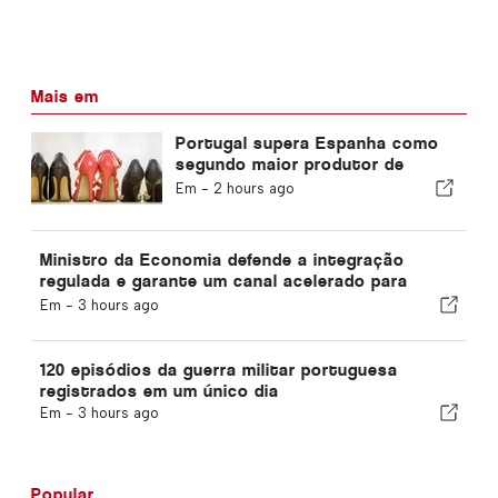
Mais em
Portugal supera Espanha como
segundo maior produtor de
calçado da Europa
Em -
2 hours ago
Ministro da Economia defende a integração
regulada e garante um canal acelerado para
imigrantes
Em -
3 hours ago
120 episódios da guerra militar portuguesa
registrados em um único dia
Em -
3 hours ago
Popular