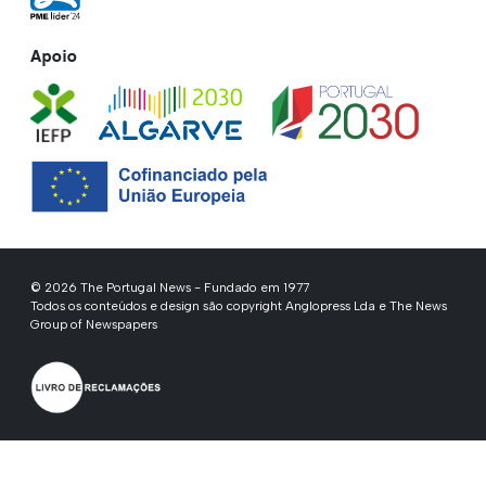
Apoio
© 2026 The Portugal News - Fundado em 1977
Todos os conteúdos e design são copyright Anglopress Lda e The News
Group of Newspapers