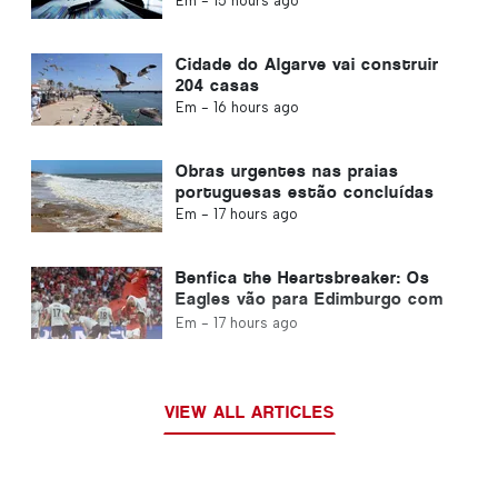
Em -
15 hours ago
Cidade do Algarve vai construir
204 casas
Em -
16 hours ago
Obras urgentes nas praias
portuguesas estão concluídas
Em -
17 hours ago
Benfica the Heartsbreaker: Os
Eagles vão para Edimburgo com
um pé já na próxima fase
Em -
17 hours ago
VIEW ALL ARTICLES