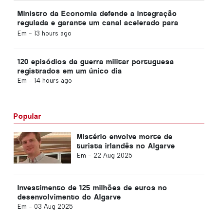
Ministro da Economia defende a integração
regulada e garante um canal acelerado para
imigrantes
Em -
13 hours ago
120 episódios da guerra militar portuguesa
registrados em um único dia
Em -
14 hours ago
Popular
Mistério envolve morte de
turista irlandês no Algarve
Em -
22 Aug 2025
Investimento de 125 milhões de euros no
desenvolvimento do Algarve
Em -
03 Aug 2025