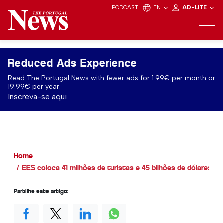
PODCAST
EN
AD-LITE
Reduced Ads Experience
Read The Portugal News with fewer ads for 1.99€ per month or
19.99€ per year.
Inscreva-se aqui
Home
EES coloca 41 milhões de turistas e 45 bilhões de dólares em
Partilhe este artigo: