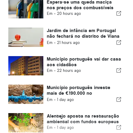
Espera-se uma queda maciça
nos preços dos combustíveis
Em -
20 hours ago
Jardim de infância em Portugal
não fechará no distrito de Viana
do Castelo
Em -
21 hours ago
Município português vai dar casa
aos cidadãos
Em -
22 hours ago
Município português investe
mais de €190.000 no
abastecimento de água
Em -
1 day ago
Alentejo aposta na restauração
ambiental com fundos europeus
Em -
1 day ago