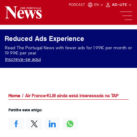
PODCAST
EN
AD-LITE
Reduced Ads Experience
Read The Portugal News with fewer ads for 1.99€ per month or
19.99€ per year.
Inscreva-se aqui
Home
Air France-KLM ainda está interessada na TAP
Partilhe este artigo: