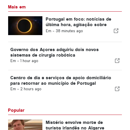
Mais em
Portugal em foco: notícias de
última hora, agitação sobre
viagens e as principais notícias
Em -
38 minutes ago
que estão nas manchetes
Governo dos Açores adquiriu dois novos
sistemas de cirurgia robótica
Em -
1 hour ago
Centro de dia e serviços de apoio domiciliário
para retornar ao município de Portugal
Em -
2 hours ago
Popular
Mistério envolve morte de
turista irlandês no Algarve