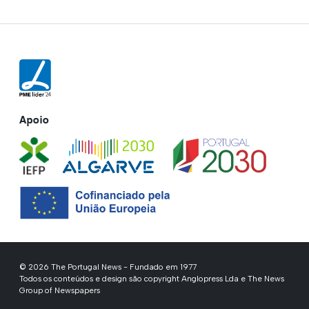
Apoio
© 2026 The Portugal News - Fundado em 1977
Todos os conteúdos e design são copyright Anglopress Lda e The News
Group of Newspapers