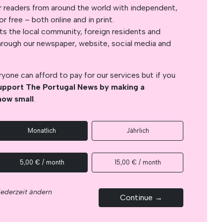
r readers from around the world with independent,
 free – both online and in print.
s the local community, foreign residents and
s through our newspaper, website, social media and
yone can afford to pay for our services but if you
upport The Portugal News by making a
how small
.
Monatlich
Jährlich
5,00 € / month
15,00 € / month
jederzeit ändern
Continue →