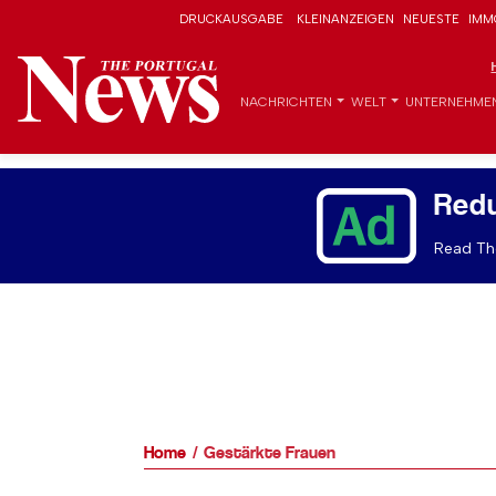
DRUCKAUSGABE
KLEINANZEIGEN
NEUESTE
IMM
NACHRICHTEN
WELT
UNTERNEHME
Red
Read The
Home
Gestärkte Frauen