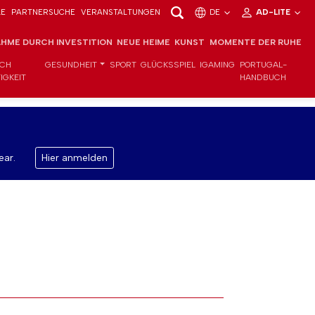
LE
PARTNERSUCHE
VERANSTALTUNGEN
DE
AD-LITE
HME DURCH INVESTITION
NEUE HEIME
KUNST
MOMENTE DER RUHE
ICH
GESUNDHEIT
SPORT
GLÜCKSSPIEL
IGAMING
PORTUGAL-
IGKEIT
HANDBUCH
ear.
Hier anmelden