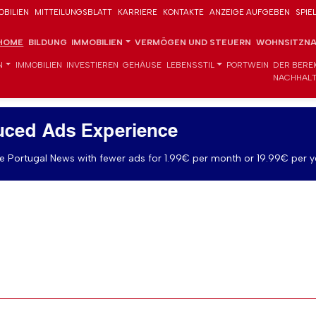
OBILIEN
MITTEILUNGSBLATT
KARRIERE
KONTAKTE
ANZEIGE AUFGEBEN
SPIE
HOME
BILDUNG
IMMOBILIEN
VERMÖGEN UND STEUERN
WOHNSITZNA
N
IMMOBILIEN
INVESTIEREN
GEHÄUSE
LEBENSSTIL
PORTWEIN
DER BERE
NACHHALT
uced Ads Experience
 Portugal News with fewer ads for 1.99€ per month or 19.99€ per y