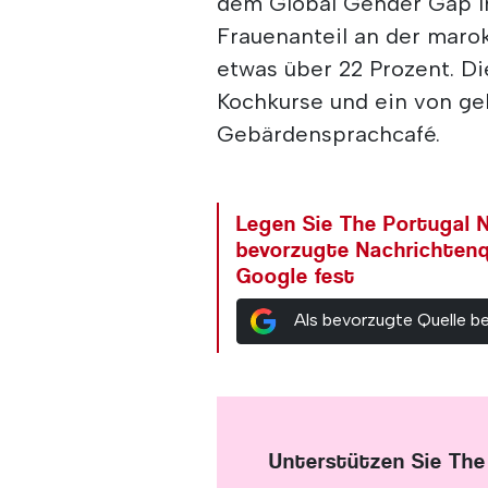
dem Global Gender Gap In
Frauenanteil an der maro
etwas über 22 Prozent. Di
Kochkurse und ein von ge
Gebärdensprachcafé.
Legen Sie The Portugal N
bevorzugte Nachrichtenq
Google fest
Als bevorzugte Quelle b
Unterstützen Sie The