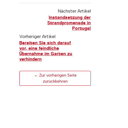
Nächster Artikel
Instandsetzung der
Strandpromenade in
Portugal
Vorheriger Artikel
Bereiten Sie sich darauf
vor, eine feindliche
Übernahme im Garten zu
verhindern
← Zur vorherigen Seite
zurückkehren