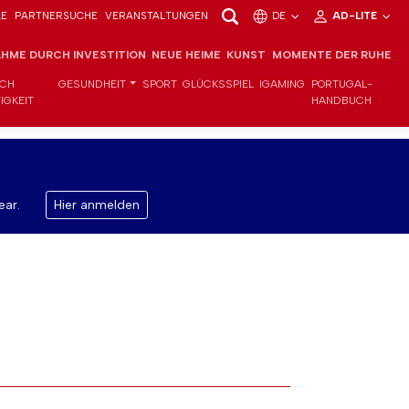
LE
PARTNERSUCHE
VERANSTALTUNGEN
DE
AD-LITE
HME DURCH INVESTITION
NEUE HEIME
KUNST
MOMENTE DER RUHE
ICH
GESUNDHEIT
SPORT
GLÜCKSSPIEL
IGAMING
PORTUGAL-
IGKEIT
HANDBUCH
ear.
Hier anmelden