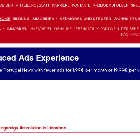
OBILIEN
MITTEILUNGSBLATT
KARRIERE
KONTAKTE
ANZEIGE AUFGEBEN
SPIE
HOME
BILDUNG
IMMOBILIEN
VERMÖGEN UND STEUERN
WOHNSITZNA
N
IMMOBILIEN
INVESTIEREN
GEHÄUSE
LEBENSSTIL
PORTWEIN
DER BERE
NACHHALT
uced Ads Experience
 Portugal News with fewer ads for 1.99€ per month or 19.99€ per y
nzigartige Attraktion in Lissabon