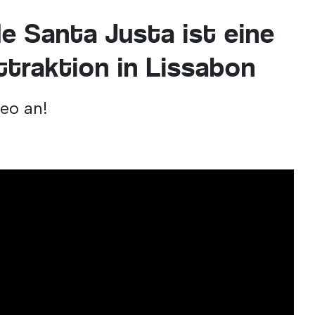
de Santa Justa ist eine
ttraktion in Lissabon
deo an!