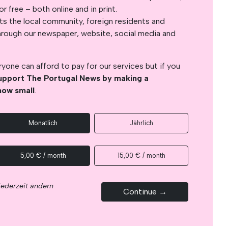
 free – both online and in print.
s the local community, foreign residents and
s through our newspaper, website, social media and
yone can afford to pay for our services but if you
upport The Portugal News by making a
how small
.
Monatlich
Jährlich
5,00 € / month
15,00 € / month
jederzeit ändern
Continue →