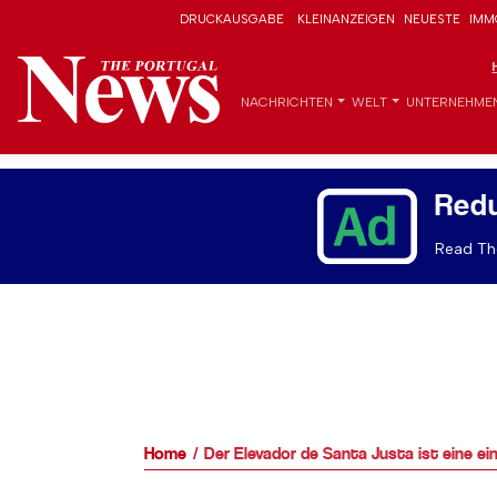
DRUCKAUSGABE
KLEINANZEIGEN
NEUESTE
IMM
NACHRICHTEN
WELT
UNTERNEHME
Red
Read The
Home
Der Elevador de Santa Justa ist eine ei