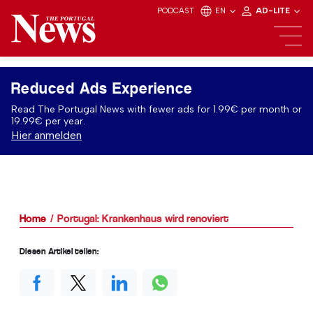
PODCAST
EN
AD-LITE
Reduced Ads Experience
Read The Portugal News with fewer ads for 1.99€ per month or
19.99€ per year.
Hier anmelden
Home
Portugal: Krankenhaus wird renoviert
Diesen Artikel teilen: