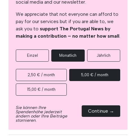
Google fest
Als bevorzugte Quelle bei Google
hinzufügen
Unterstützen Sie The Portugal News
We are proud to provide our readers from
around the world with independent, honest and
unbiased news for free – both online and in
print.
Our dedicated team supports the local
community, foreign residents and visitors of all
nationalities through our newspaper, website,
social media and our newsletter.
We appreciate that not everyone can afford to
pay for our services but if you are able to, we