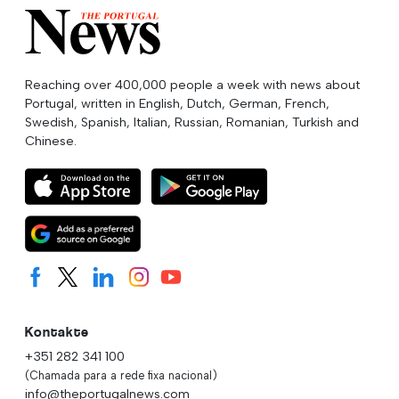
Vorheriger Artikel
Einwanderung, ein typischer Fall von Ja,
aber...
← Zur vorherigen Seite zurückkehren
Abonnieren
unserem Newsletter
Name
E-Mail-Addresse
Abonnieren
Ich habe die Allgemeinen
Geschäftsbedingungen
gelesen und stimme ihnen zu