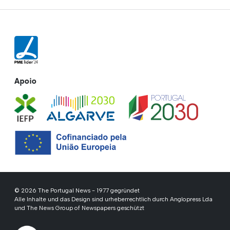
Rua Municipio de S Domingos
Urb. Lagoa Sol, Lote 3 r/c
8400-357 Lagoa - Portugal
Speisekarte
Kleinanzeigen
Neueste
Immobilien
Mitteilungsblatt
Karriere
Kontakte
Bedingungen und Konditionen
Anzeige aufgeben
Spiele
Partnersuche
Veranstaltungen