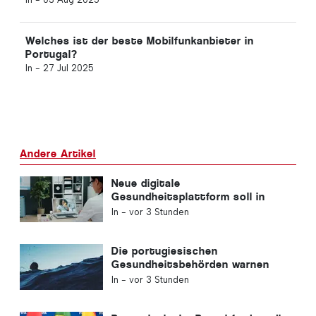
In -
vor 1 Stunde
Neuer Wettbewerb in Portugal für
Klimafluchtorte
In -
vor 2 Stunden
Beliebt
Tod eines irischen Touristen an
der Algarve gibt Rätsel auf
In -
22 Aug 2025
125 Millionen Euro Investition in die Entwicklung
der Algarve
In -
03 Aug 2025
Welches ist der beste Mobilfunkanbieter in
Portugal?