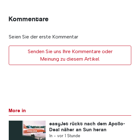
ask you to
support The Portugal News by
making a contribution – no matter how small
.
Einzel
Monatlich
Jährlich
2,50 € / month
5,00 € / month
15,00 € / month
Sie können Ihre
Continue →
Spendenhöhe jederzeit
ändern oder Ihre Beiträge
stornieren.
Kommentare