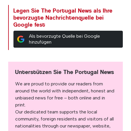
Das Krankenhaus Bernardino Lopes de Oliveira
ist Teil der lokalen Gesundheitseinheit der
Region Leiria und hat einen Einzugsbereich
von rund 98 000 Einwohnern aus den
Gemeinden Alcobaça und Nazaré, beide im
Bezirk Leiria.
Legen Sie The Portugal News als Ihre
bevorzugte Nachrichtenquelle bei