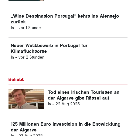
Seien Sie der erste Kommentar
Senden Sie uns Ihre Kommentare oder
Meinung zu diesem Artikel.
More in
easyJet rückt nach dem Apollo-
Deal näher an Sun heran
In -
vor 1 Stunde
„Wine Destination Portugal“ kehrt ins Alentejo
zurück