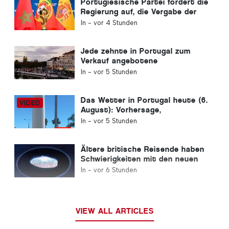
In -
27 Jul 2025
Andere Artikel
Neue digitale
Gesundheitsplattform soll in
Portugal eingeführt werden
In -
vor 3 Stunden
Die portugiesischen
Gesundheitsbehörden warnen
vor den Gefahren des Ertrinkens
In -
vor 3 Stunden
Portugiesische Partei fordert die
Regierung auf, die Vergabe der
Fußball-WM 2030 an Marokko
In -
vor 4 Stunden
aufgrund der Ceuta-Krise zu
überdenken