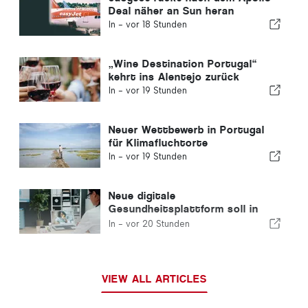
Deal näher an Sun heran
In -
vor 18 Stunden
„Wine Destination Portugal“
kehrt ins Alentejo zurück
In -
vor 19 Stunden
Neuer Wettbewerb in Portugal
für Klimafluchtorte
In -
vor 19 Stunden
Neue digitale
Gesundheitsplattform soll in
Portugal eingeführt werden
In -
vor 20 Stunden
VIEW ALL ARTICLES