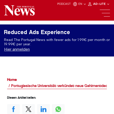
PODCAST
EN
AD-LITE
Reduced Ads Experience
Read The Portugal News with fewer ads for 1.99€ per month or
19.99€ per year.
Hier anmelden
Home
Portugiesische Universität verkündet neue Gehirnentdeckun
Diesen Artikel teilen: