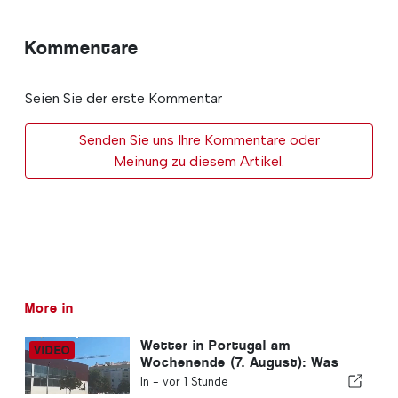
Kommentare
Seien Sie der erste Kommentar
Senden Sie uns Ihre Kommentare oder
Meinung zu diesem Artikel.
More in
Wetter in Portugal am
Wochenende (7. August): Was
erwartet uns dieses
In -
vor 1 Stunde
Wochenende in ganz Portugal?