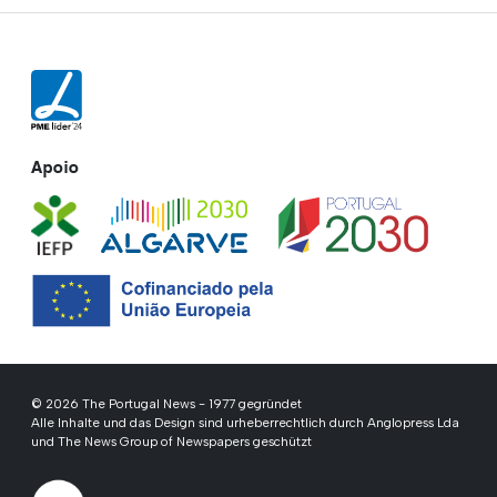
Apoio
© 2026 The Portugal News - 1977 gegründet
Alle Inhalte und das Design sind urheberrechtlich durch Anglopress Lda
und The News Group of Newspapers geschützt