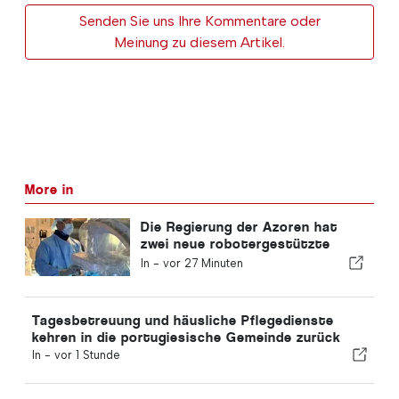
Senden Sie uns Ihre Kommentare oder
Meinung zu diesem Artikel.
More in
Die Regierung der Azoren hat
zwei neue robotergestützte
Operationssysteme angeschafft
In -
vor 27 Minuten
Tagesbetreuung und häusliche Pflegedienste
kehren in die portugiesische Gemeinde zurück
In -
vor 1 Stunde