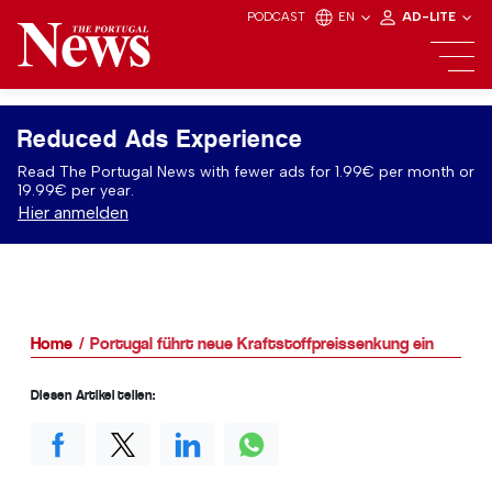
PODCAST
EN
AD-LITE
Reduced Ads Experience
Read The Portugal News with fewer ads for 1.99€ per month or
19.99€ per year.
Hier anmelden
Home
Portugal führt neue Kraftstoffpreissenkung ein
Diesen Artikel teilen: