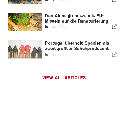
Das Alentejo setzt mit EU-
Mitteln auf die Renaturierung
In -
vor 1 Tag
Portugal überholt Spanien als
zweitgrößter Schuhproduzent
Europas
In -
vor 1 Tag
VIEW ALL ARTICLES