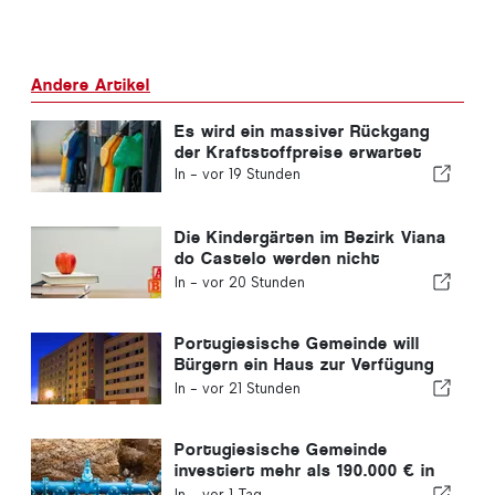
Andere Artikel
Es wird ein massiver Rückgang
der Kraftstoffpreise erwartet
In -
vor 19 Stunden
Die Kindergärten im Bezirk Viana
do Castelo werden nicht
geschlossen
In -
vor 20 Stunden
Portugiesische Gemeinde will
Bürgern ein Haus zur Verfügung
stellen
In -
vor 21 Stunden
Portugiesische Gemeinde
investiert mehr als 190.000 € in
die Wasserversorgung
In -
vor 1 Tag