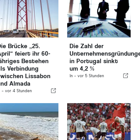
Die Brücke „25.
Die Zahl der
pril“ feiert ihr 60-
Unternehmensgründung
jähriges Bestehen
in Portugal sinkt
als Verbindung
um 4,2 %
zwischen Lissabon
In -
vor 5 Stunden
und Almada
n -
vor 4 Stunden