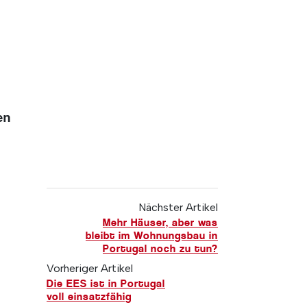
en
Nächster Artikel
Mehr Häuser, aber was
bleibt im Wohnungsbau in
Portugal noch zu tun?
Vorheriger Artikel
Die EES ist in Portugal
voll einsatzfähig