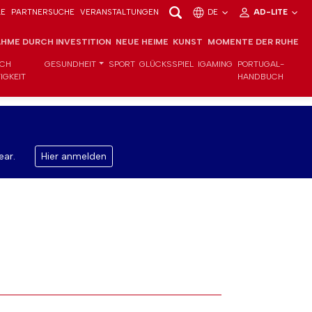
LE
PARTNERSUCHE
VERANSTALTUNGEN
DE
AD-LITE
HME DURCH INVESTITION
NEUE HEIME
KUNST
MOMENTE DER RUHE
ICH
GESUNDHEIT
SPORT
GLÜCKSSPIEL
IGAMING
PORTUGAL-
IGKEIT
HANDBUCH
ear.
Hier anmelden