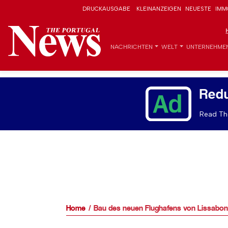
DRUCKAUSGABE
KLEINANZEIGEN
NEUESTE
IMM
NACHRICHTEN
WELT
UNTERNEHME
Red
Read The
Home
Bau des neuen Flughafens von Lissabon