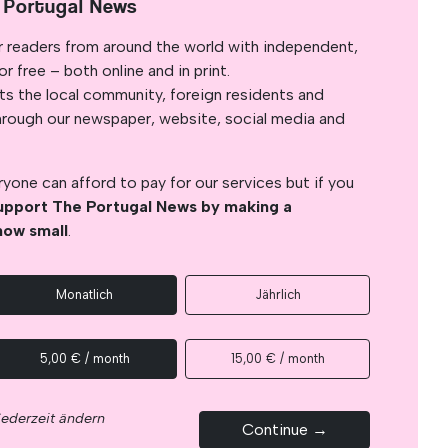
 Portugal News
r readers from around the world with independent,
 free – both online and in print.
s the local community, foreign residents and
s through our newspaper, website, social media and
yone can afford to pay for our services but if you
upport The Portugal News by making a
how small
.
Monatlich
Jährlich
5,00 € / month
15,00 € / month
jederzeit ändern
Continue →