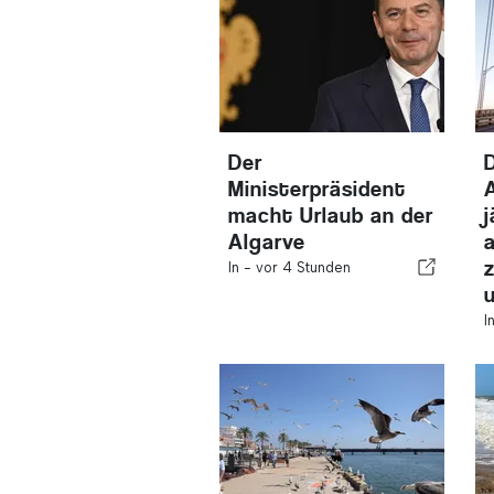
Der
Ministerpräsident
A
macht Urlaub an der
Algarve
In -
vor 4 Stunden
I