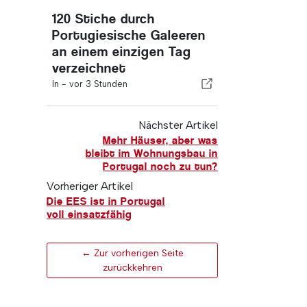
120 Stiche durch
Portugiesische Galeeren
an einem einzigen Tag
verzeichnet
In -
vor 3 Stunden
Nächster Artikel
Mehr Häuser, aber was
bleibt im Wohnungsbau in
Portugal noch zu tun?
Vorheriger Artikel
Die EES ist in Portugal
voll einsatzfähig
← Zur vorherigen Seite
zurückkehren