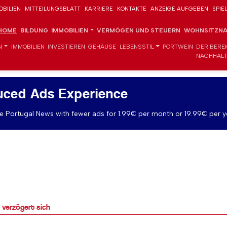
OBILIEN
MITTEILUNGSBLATT
KARRIERE
KONTAKTE
ANZEIGE AUFGEBEN
SPIE
HOME
BILDUNG
IMMOBILIEN
VERMÖGEN UND STEUERN
WOHNSITZNA
N
IMMOBILIEN
INVESTIEREN
GEHÄUSE
LEBENSSTIL
PORTWEIN
DER BERE
NACHHALT
uced Ads Experience
 Portugal News with fewer ads for 1.99€ per month or 19.99€ per y
 verzögert sich