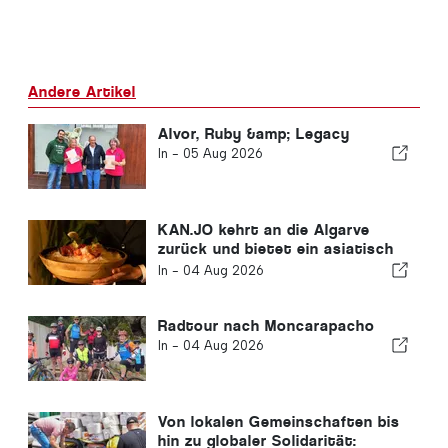
Andere Artikel
Alvor, Ruby &amp; Legacy
In -
05 Aug 2026
KAN.JO kehrt an die Algarve
zurück und bietet ein asiatisch
inspiriertes kulinarisches
In -
04 Aug 2026
Erlebnis
Radtour nach Moncarapacho
In -
04 Aug 2026
Von lokalen Gemeinschaften bis
hin zu globaler Solidarität: