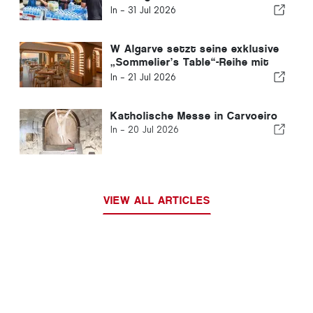
Gemeinsame Hilfsmaßnahmen
In -
31 Jul 2026
nach den Erdbeben in Venezuela
W Algarve setzt seine exklusive
„Sommelier’s Table“-Reihe mit
Buçaco fort
In -
21 Jul 2026
Katholische Messe in Carvoeiro
In -
20 Jul 2026
VIEW ALL ARTICLES