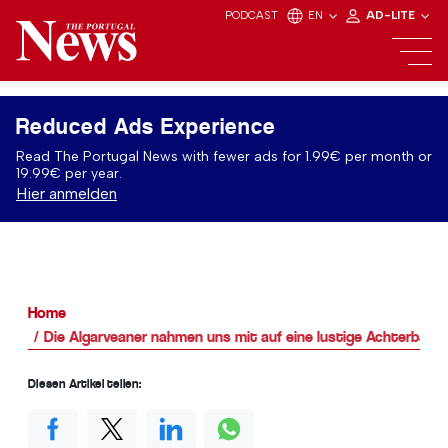
PODCAST
EN
AD-LITE
Reduced Ads Experience
Read The Portugal News with fewer ads for 1.99€ per month or
19.99€ per year.
Hier anmelden
Home
Die Algarveaner nahmen uns mit auf eine lustige Achterbahn 
Diesen Artikel teilen: