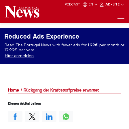
PODCAST
EN
AD-LITE
Reduced Ads Experience
Read The Portugal News with fewer ads for 1.99€ per month or
19.99€ per year.
Hier anmelden
Home
Rückgang der Kraftstoffpreise erwartet
Diesen Artikel teilen: