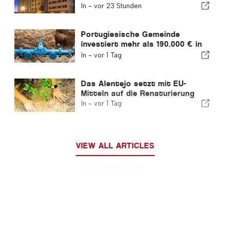
stellen
In -
vor 23 Stunden
Portugiesische Gemeinde
investiert mehr als 190.000 € in
die Wasserversorgung
In -
vor 1 Tag
Das Alentejo setzt mit EU-
Mitteln auf die Renaturierung
In -
vor 1 Tag
VIEW ALL ARTICLES