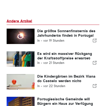
Andere Artikel
Die größte Sonnenfinsternis des
Jahrhunderts findet in Portugal
statt
In -
vor 19 Stunden
Es wird ein massiver Rückgang
der Kraftstoffpreise erwartet
In -
vor 21 Stunden
Die Kindergärten im Bezirk Viana
do Castelo werden nicht
geschlossen
In -
vor 22 Stunden
Portugiesische Gemeinde will
Bürgern ein Haus zur Verfügung