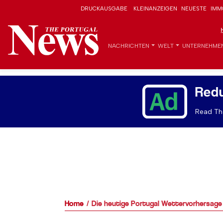
DRUCKAUSGABE
KLEINANZEIGEN
NEUESTE
IMM
NACHRICHTEN
WELT
UNTERNEHME
Red
Read The
Home
Die heutige Portugal Wettervorhersage 