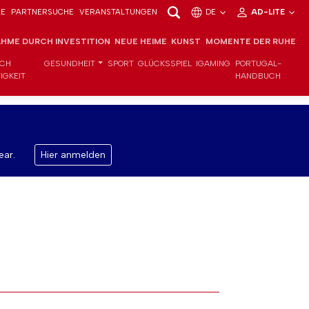
LE
PARTNERSUCHE
VERANSTALTUNGEN
DE
AD-LITE
HME DURCH INVESTITION
NEUE HEIME
KUNST
MOMENTE DER RUHE
ICH
GESUNDHEIT
SPORT
GLÜCKSSPIEL
IGAMING
PORTUGAL-
IGKEIT
HANDBUCH
ear.
Hier anmelden