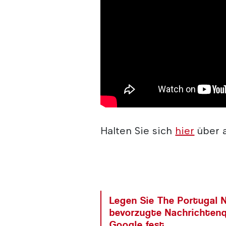
Halten Sie sich
hier
über 
Legen Sie The Portugal N
bevorzugte Nachrichtenq
Google fest