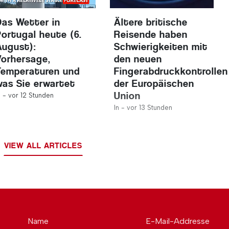
Das Wetter in
Ältere britische
Portugal heute (6.
Reisende haben
August):
Schwierigkeiten mit
Vorhersage,
den neuen
Temperaturen und
Fingerabdruckkontrollen
was Sie erwartet
der Europäischen
Union
n -
vor 12 Stunden
In -
vor 13 Stunden
VIEW ALL ARTICLES
Name
E-Mail-Addresse