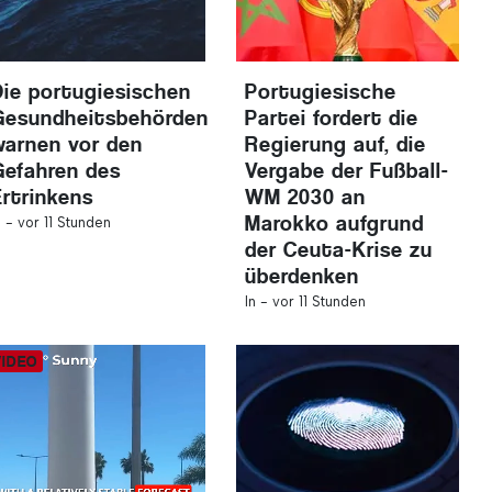
Die portugiesischen
Portugiesische
Gesundheitsbehörden
Partei fordert die
warnen vor den
Regierung auf, die
Gefahren des
Vergabe der Fußball-
Ertrinkens
WM 2030 an
Marokko aufgrund
n -
vor 11 Stunden
der Ceuta-Krise zu
überdenken
In -
vor 11 Stunden