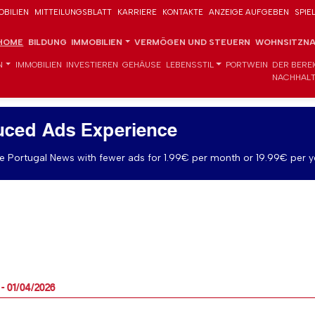
OBILIEN
MITTEILUNGSBLATT
KARRIERE
KONTAKTE
ANZEIGE AUFGEBEN
SPIE
HOME
BILDUNG
IMMOBILIEN
VERMÖGEN UND STEUERN
WOHNSITZNA
N
IMMOBILIEN
INVESTIEREN
GEHÄUSE
LEBENSSTIL
PORTWEIN
DER BERE
NACHHALT
uced Ads Experience
 Portugal News with fewer ads for 1.99€ per month or 19.99€ per y
- 01/04/2026