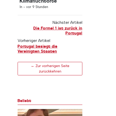
Klimafluchtorte
In -
vor 9 Stunden
Nächster Artikel
Die Formel 1 ist zurück in
Portugal
Vorheriger Artikel
Portugal besiegt die
Vereinigten Staaten
← Zur vorherigen Seite
zurückkehren
Beliebt