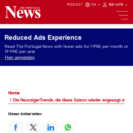
PODCAST
EN
AD-LITE
Reduced Ads Experience
Read The Portugal News with fewer ads for 1.99€ per month or
19.99€ per year.
Hier anmelden
Home
Die Neunziger-Trends, die diese Saison wieder angesagt sind 
Diesen Artikel teilen: