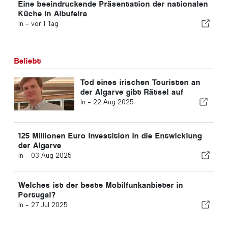
Eine beeindruckende Präsentation der nationalen
Küche in Albufeira
In -
vor 1 Tag
Beliebt
Tod eines irischen Touristen an
der Algarve gibt Rätsel auf
In -
22 Aug 2025
125 Millionen Euro Investition in die Entwicklung
der Algarve
In -
03 Aug 2025
Welches ist der beste Mobilfunkanbieter in
Portugal?
In -
27 Jul 2025