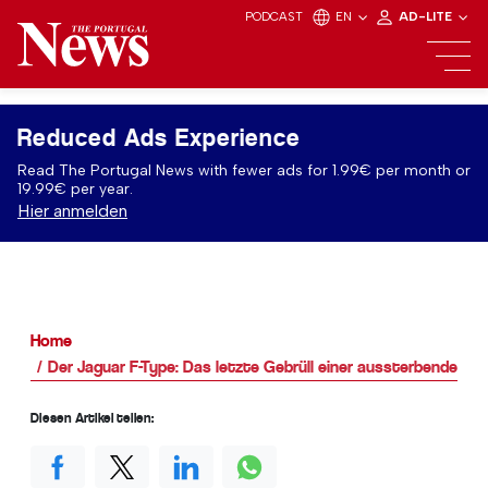
PODCAST
EN
AD-LITE
Reduced Ads Experience
Read The Portugal News with fewer ads for 1.99€ per month or
19.99€ per year.
Hier anmelden
Home
Der Jaguar F-Type: Das letzte Gebrüll einer aussterbenden R
Diesen Artikel teilen: