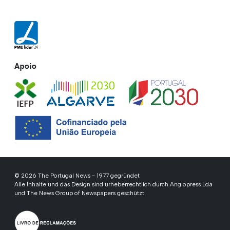
Apoio
© 2026 The Portugal News - 1977 gegründet
Alle Inhalte und das Design sind urheberrechtlich durch Anglopress Lda
und The News Group of Newspapers geschützt