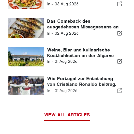
In -
03 Aug 2026
Das Comeback des
ausgedehnten Mittagessens an
der Algarve
In -
02 Aug 2026
Weine, Bier und kulinarische
Köstlichkeiten an der Algarve
In -
01 Aug 2026
Wie Portugal zur Entstehung
von Cristiano Ronaldo beitrug:
Die Entstehung einer
In -
01 Aug 2026
Fußballlegende
VIEW ALL ARTICLES