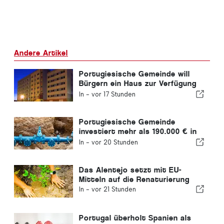
Andere Artikel
Portugiesische Gemeinde will
Bürgern ein Haus zur Verfügung
stellen
In -
vor 17 Stunden
Portugiesische Gemeinde
investiert mehr als 190.000 € in
die Wasserversorgung
In -
vor 20 Stunden
Das Alentejo setzt mit EU-
Mitteln auf die Renaturierung
In -
vor 21 Stunden
Portugal überholt Spanien als