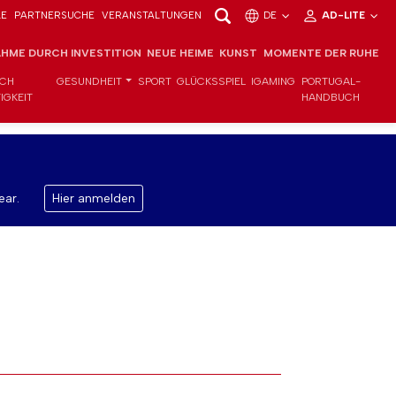
LE
PARTNERSUCHE
VERANSTALTUNGEN
DE
AD-LITE
HME DURCH INVESTITION
NEUE HEIME
KUNST
MOMENTE DER RUHE
ICH
GESUNDHEIT
SPORT
GLÜCKSSPIEL
IGAMING
PORTUGAL-
IGKEIT
HANDBUCH
ear.
Hier anmelden