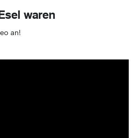
 Esel waren
deo an!