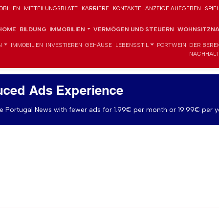
OBILIEN
MITTEILUNGSBLATT
KARRIERE
KONTAKTE
ANZEIGE AUFGEBEN
SPIE
HOME
BILDUNG
IMMOBILIEN
VERMÖGEN UND STEUERN
WOHNSITZNA
N
IMMOBILIEN
INVESTIEREN
GEHÄUSE
LEBENSSTIL
PORTWEIN
DER BERE
NACHHALT
uced Ads Experience
 Portugal News with fewer ads for 1.99€ per month or 19.99€ per y