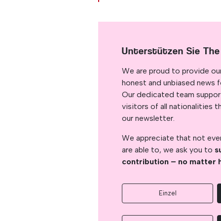
Unterstützen Sie The
We are proud to provide ou
honest and unbiased news for
Our dedicated team support
visitors of all nationalitie
our newsletter.
We appreciate that not ever
are able to, we ask you to
s
contribution – no matter 
Einzel