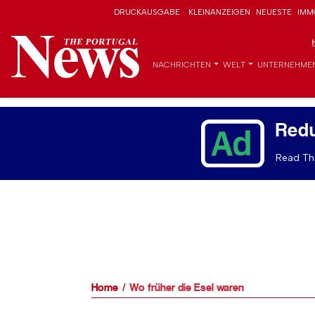
DRUCKAUSGABE
KLEINANZEIGEN
NEUESTE
IMM
NACHRICHTEN
WELT
UNTERNEHME
Red
Read The
Home
Wo früher die Esel waren