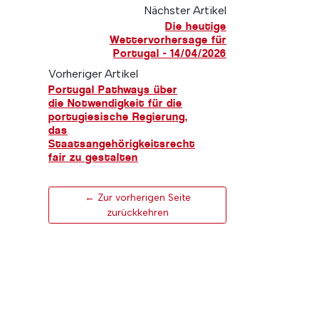
Nächster Artikel
Die heutige
Wettervorhersage für
Portugal - 14/04/2026
Vorheriger Artikel
Portugal Pathways über
die Notwendigkeit für die
portugiesische Regierung,
das
Staatsangehörigkeitsrecht
fair zu gestalten
← Zur vorherigen Seite
zurückkehren