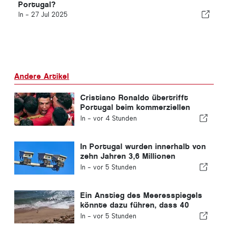
Portugal?
In -
27 Jul 2025
Andere Artikel
Cristiano Ronaldo übertrifft
Portugal beim kommerziellen
Wert
In -
vor 4 Stunden
In Portugal wurden innerhalb von
zehn Jahren 3,6 Millionen
Autofahrer wegen
In -
vor 5 Stunden
Geschwindigkeitsüberschreitungen
erwischt
Ein Anstieg des Meeresspiegels
könnte dazu führen, dass 40
Prozent der Strände Portugals
In -
vor 5 Stunden
verschwinden