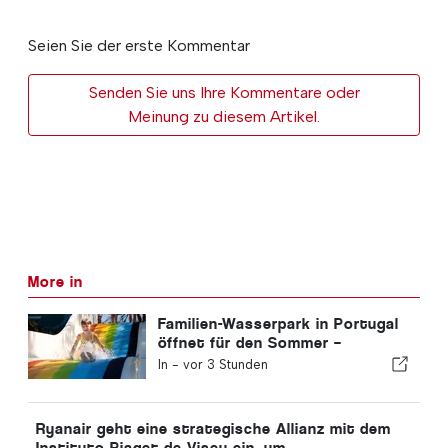
Seien Sie der erste Kommentar
Senden Sie uns Ihre Kommentare oder
Meinung zu diesem Artikel.
More in
Familien-Wasserpark in Portugal
öffnet für den Sommer –
Eintrittskarten für 2 €
In -
vor 3 Stunden
Ryanair geht eine strategische Allianz mit dem
Instituto Piaget de Viseu ein, um