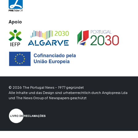
Apoio
© 2026 The Portugal News - 1977 gegründet
Alle Inhalte und das Design sind urheberrechtlich durch Anglopress Lda
und The News Group of Newspapers geschützt