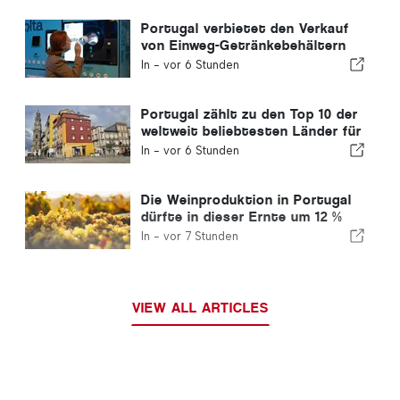
Portugal verbietet den Verkauf
von Einweg-Getränkebehältern
ohne Volta-Kennzeichnung
In -
vor 6 Stunden
Portugal zählt zu den Top 10 der
weltweit beliebtesten Länder für
Auswanderer
In -
vor 6 Stunden
Die Weinproduktion in Portugal
dürfte in dieser Ernte um 12 %
steigen
In -
vor 7 Stunden
VIEW ALL ARTICLES