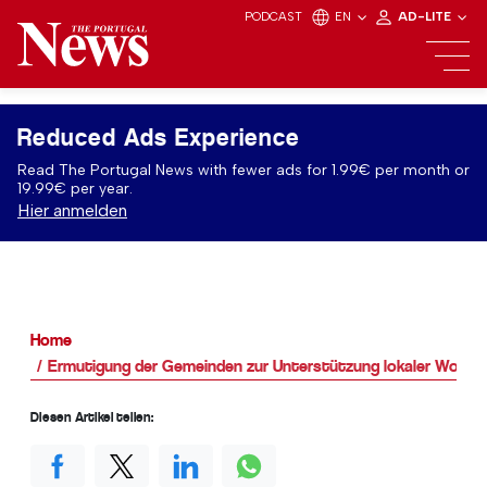
PODCAST
EN
AD-LITE
Reduced Ads Experience
Read The Portugal News with fewer ads for 1.99€ per month or
19.99€ per year.
Hier anmelden
Home
Ermutigung der Gemeinden zur Unterstützung lokaler Wohltät
Diesen Artikel teilen: