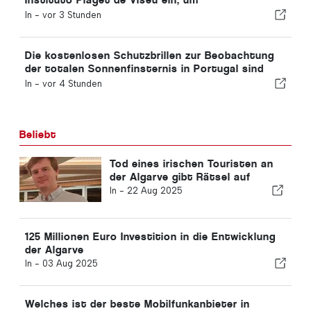
Ausbildungsangebote für die Luftfahrtbranche in
In -
vor 3 Stunden
Portugal anzubieten
Die kostenlosen Schutzbrillen zur Beobachtung
der totalen Sonnenfinsternis in Portugal sind
ausverkauft.
In -
vor 4 Stunden
Beliebt
Tod eines irischen Touristen an
der Algarve gibt Rätsel auf
In -
22 Aug 2025
125 Millionen Euro Investition in die Entwicklung
der Algarve
In -
03 Aug 2025
Welches ist der beste Mobilfunkanbieter in