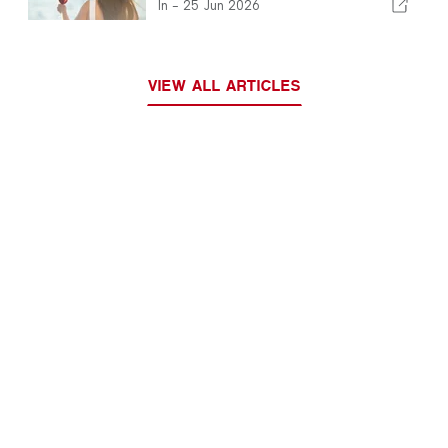
Kontrolle gerät
In -
25 Jun 2026
VIEW ALL ARTICLES