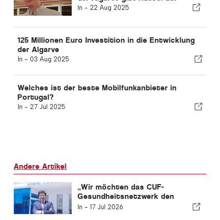
In -
22 Aug 2025
125 Millionen Euro Investition in die Entwicklung
der Algarve
In -
03 Aug 2025
Welches ist der beste Mobilfunkanbieter in
Portugal?
In -
27 Jul 2025
Andere Artikel
„Wir möchten das CUF-
Gesundheitsnetzwerk den
Menschen und den Gemeinden,
In -
17 Jul 2026
denen wir dienen, näherbringen.“