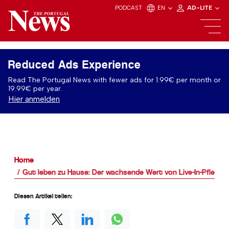
PODCAST
EN
AD-LITE
Reduced Ads Experience
Read The Portugal News with fewer ads for 1.99€ per month or
19.99€ per year.
Hier anmelden
Home
Gut leben zu Hause: Der wachsende Wert von Live-In-Pflege i
Diesen Artikel teilen: