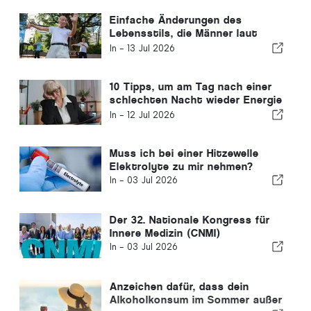
Einfache Änderungen des
Lebensstils, die Männer laut
einem Hausarzt alle zehn Jahre
In -
13 Jul 2026
vornehmen sollten
10 Tipps, um am Tag nach einer
schlechten Nacht wieder Energie
zu tanken
In -
12 Jul 2026
Muss ich bei einer Hitzewelle
Elektrolyte zu mir nehmen?
In -
03 Jul 2026
Der 32. Nationale Kongress für
Innere Medizin (CNMI)
In -
03 Jul 2026
Anzeichen dafür, dass dein
Alkoholkonsum im Sommer außer