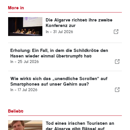
More in
Die Algarve richtet ihre zweite
Konferenz zur
Neurointensivmedizin aus
In -
31 Jul 2026
Erholung: Ein Fall, in dem die Schildkröte den
Hasen wieder einmal übertrumpft hat
In -
25 Jul 2026
Wie wirkt sich das „unendliche Scrollen“ auf
Smartphones auf unser Gehirn aus?
In -
17 Jul 2026
Beliebt
Tod eines irischen Touristen an
der Algarve gibt Rätsel auf