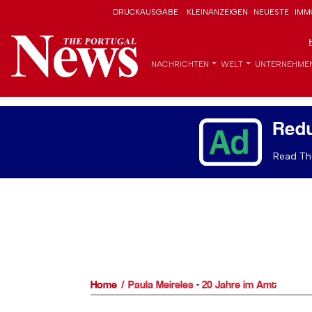
DRUCKAUSGABE
KLEINANZEIGEN
NEUESTE
IMM
NACHRICHTEN
WELT
UNTERNEHME
Red
Read The
Home
Paula Meireles - 20 Jahre im Amt