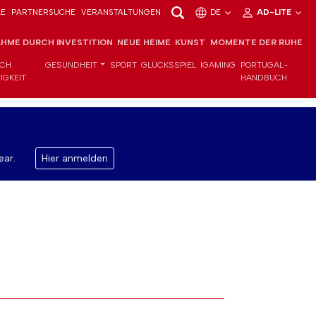
LE
PARTNERSUCHE
VERANSTALTUNGEN
DE
AD-LITE
HME DURCH INVESTITION
NEUE HEIME
KUNST
MOMENTE DER RUHE
ICH
GESUNDHEIT
SPORT
GLÜCKSSPIEL
IGAMING
PORTUGAL-
IGKEIT
HANDBUCH
ear.
Hier anmelden