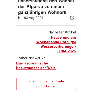
unterstreicht den Wandel
der Algarve zu einem
ganzjährigen Wohnort
In -
03 Aug 2026
Nächster Artikel
Heute und am
Wochenende Portugal
Wettervorhersage -
17/04/2026
Vorheriger Artikel
Das azoreanische
Naturwunder der Welt
← Zur vorherigen Seite
zurückkehren