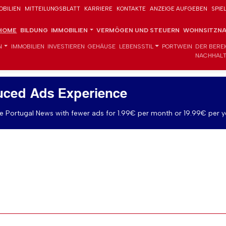
OBILIEN
MITTEILUNGSBLATT
KARRIERE
KONTAKTE
ANZEIGE AUFGEBEN
SPIE
HOME
BILDUNG
IMMOBILIEN
VERMÖGEN UND STEUERN
WOHNSITZNA
N
IMMOBILIEN
INVESTIEREN
GEHÄUSE
LEBENSSTIL
PORTWEIN
DER BERE
NACHHALT
uced Ads Experience
 Portugal News with fewer ads for 1.99€ per month or 19.99€ per y