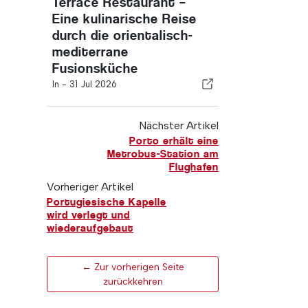
Terrace Restaurant –
Eine kulinarische Reise
durch die orientalisch-
mediterrane
Fusionsküche
In -
31 Jul 2026
Nächster Artikel
Porto erhält eine
Metrobus-Station am
Flughafen
Vorheriger Artikel
Portugiesische Kapelle
wird verlegt und
wiederaufgebaut
← Zur vorherigen Seite
zurückkehren