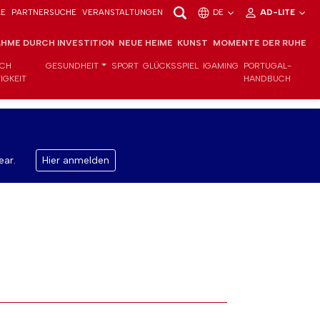
LE
PARTNERSUCHE
VERANSTALTUNGEN
DE
AD-LITE
HME DURCH INVESTITION
NEUE HEIME
KUNST
MOMENTE DER RUHE
ICH
GESUNDHEIT
SPORT
GLÜCKSSPIEL
IGAMING
PORTUGAL-
IGKEIT
HANDBUCH
ear.
Hier anmelden