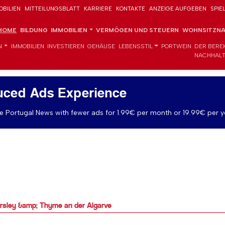
OBILIEN
MITTEILUNGSBLATT
KARRIERE
KONTAKTE
ANZEIGE AUFGEBEN
SPIE
HOME
BILDUNG
IMMOBILIEN
VERMÖGEN UND STEUERN
WOHNSITZNA
N
IMMOBILIEN
INVESTIEREN
GEHÄUSE
LEBENSSTIL
PORTWEIN
DER BERE
NACHHALT
uced Ads Experience
 Portugal News with fewer ads for 1.99€ per month or 19.99€ per y
rsley &amp; Thyme an der Algarve