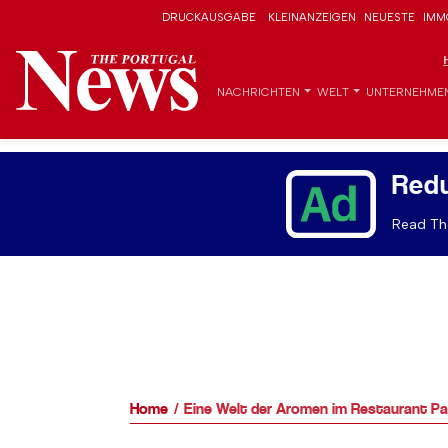
DRUCKAUSGABE
KLEINANZEIGEN
NEUESTE
IMM
NACHRICHTEN
WELT
UNTERNEHME
Red
Read The
Home
Eine Welt der Aromen im Restaurant Pa