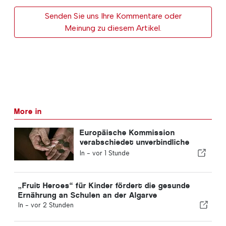
Senden Sie uns Ihre Kommentare oder
Meinung zu diesem Artikel.
More in
Europäische Kommission
verabschiedet unverbindliche
Leitlinien für die zusätzliche
In -
vor 1 Stunde
Altersvorsorge
„Fruit Heroes“ für Kinder fördert die gesunde
Ernährung an Schulen an der Algarve
In -
vor 2 Stunden