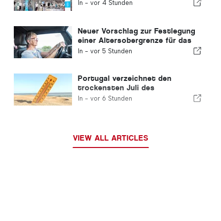
In -
vor 4 Stunden
Neuer Vorschlag zur Festlegung
einer Altersobergrenze für das
Führen eines Kraftfahrzeugs in
In -
vor 5 Stunden
Portugal
Portugal verzeichnet den
trockensten Juli des
Jahrhunderts
In -
vor 6 Stunden
VIEW ALL ARTICLES