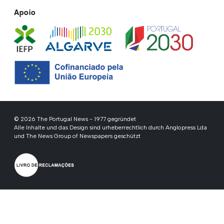
Apoio
© 2026 The Portugal News - 1977 gegründet
Alle Inhalte und das Design sind urheberrechtlich durch Anglopress Lda
und The News Group of Newspapers geschützt