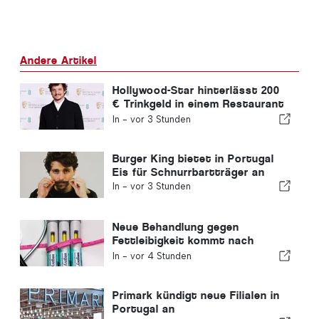
Andere Artikel
Hollywood-Star hinterlässt 200
€ Trinkgeld in einem Restaurant
in Portugal
In -
vor 3 Stunden
Burger King bietet in Portugal
Eis für Schnurrbartträger an
In -
vor 3 Stunden
Neue Behandlung gegen
Fettleibigkeit kommt nach
Portugal
In -
vor 4 Stunden
Primark kündigt neue Filialen in
Portugal an