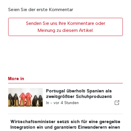
Seien Sie der erste Kommentar
Senden Sie uns Ihre Kommentare oder
Meinung zu diesem Artikel.
More in
Portugal überholt Spanien als
zweitgrößter Schuhproduzent
Europas
In -
vor 4 Stunden
Wirtschaftsminister setzt sich für eine geregelte
Integration ein und garantiert Einwanderern einen