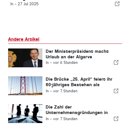
In -
27 Jul 2025
Andere Artikel
Der Ministerpräsident macht
Urlaub an der Algarve
In -
vor 6 Stunden
Die Brücke „25. April“ feiert ihr
60-jähriges Bestehen als
Verbindung zwischen Lissabon
In -
vor 7 Stunden
und Almada
Die Zahl der
Unternehmensgründungen in
Portugal sinkt um 4,2 %
In -
vor 7 Stunden