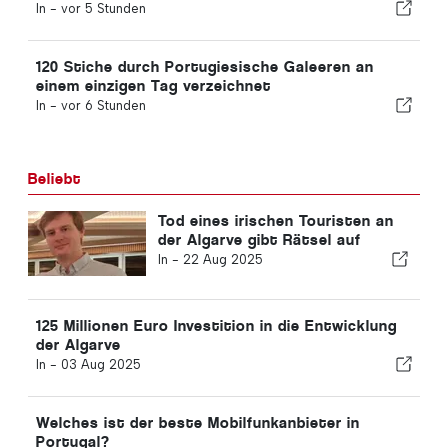
Schnellverfahren-Kanal
In -
vor 5 Stunden
120 Stiche durch Portugiesische Galeeren an
einem einzigen Tag verzeichnet
In -
vor 6 Stunden
Beliebt
Tod eines irischen Touristen an
der Algarve gibt Rätsel auf
In -
22 Aug 2025
125 Millionen Euro Investition in die Entwicklung
der Algarve
In -
03 Aug 2025
Welches ist der beste Mobilfunkanbieter in
Portugal?