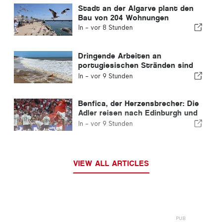
Stadt an der Algarve plant den
Bau von 204 Wohnungen
In -
vor 8 Stunden
Dringende Arbeiten an
portugiesischen Stränden sind
abgeschlossen
In -
vor 9 Stunden
Benfica, der Herzensbrecher: Die
Adler reisen nach Edinburgh und
haben bereits einen Fuß in der
In -
vor 9 Stunden
nächsten Runde
VIEW ALL ARTICLES