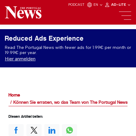
PODCAST
EN
AD-LITE
Reduced Ads Experience
Read The Portugal News with fewer ads for 1.99€ per month or
19.99€ per year.
Hier anmelden
Home
Können Sie erraten, wo das Team von The Portugal News heu
Diesen Artikel teilen: