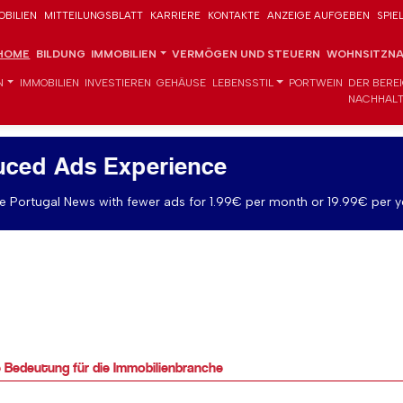
OBILIEN
MITTEILUNGSBLATT
KARRIERE
KONTAKTE
ANZEIGE AUFGEBEN
SPIE
HOME
BILDUNG
IMMOBILIEN
VERMÖGEN UND STEUERN
WOHNSITZNA
N
IMMOBILIEN
INVESTIEREN
GEHÄUSE
LEBENSSTIL
PORTWEIN
DER BERE
NACHHALT
uced Ads Experience
 Portugal News with fewer ads for 1.99€ per month or 19.99€ per y
 Bedeutung für die Immobilienbranche