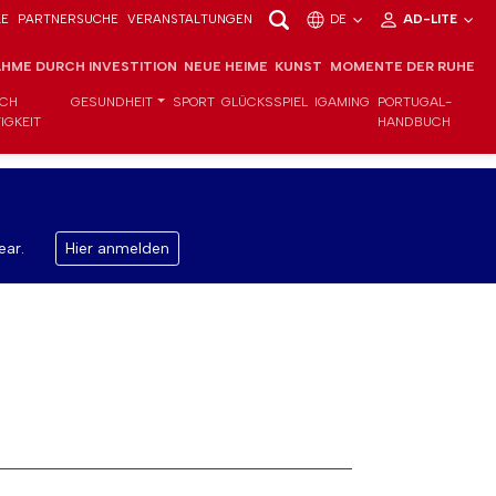
LE
PARTNERSUCHE
VERANSTALTUNGEN
DE
AD-LITE
HME DURCH INVESTITION
NEUE HEIME
KUNST
MOMENTE DER RUHE
ICH
GESUNDHEIT
SPORT
GLÜCKSSPIEL
IGAMING
PORTUGAL-
IGKEIT
HANDBUCH
ear.
Hier anmelden