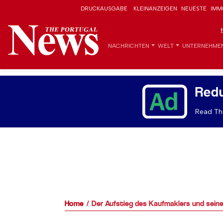
DRUCKAUSGABE
KLEINANZEIGEN
NEUESTE
IMM
NACHRICHTEN
WELT
UNTERNEHME
Red
Read The
Home
Der Aufstieg des Kaufmaklers und seine