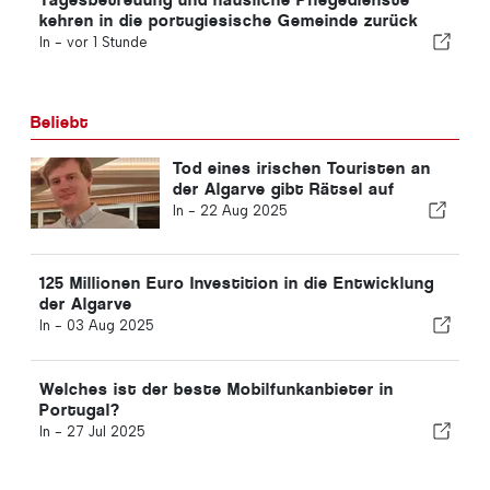
kehren in die portugiesische Gemeinde zurück
In -
vor 1 Stunde
Beliebt
Tod eines irischen Touristen an
der Algarve gibt Rätsel auf
In -
22 Aug 2025
125 Millionen Euro Investition in die Entwicklung
der Algarve
In -
03 Aug 2025
Welches ist der beste Mobilfunkanbieter in
Portugal?
In -
27 Jul 2025