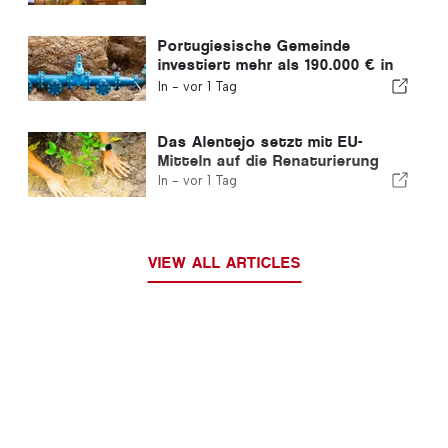
Portugiesische Gemeinde
investiert mehr als 190.000 € in
die Wasserversorgung
In -
vor 1 Tag
Das Alentejo setzt mit EU-
Mitteln auf die Renaturierung
In -
vor 1 Tag
VIEW ALL ARTICLES