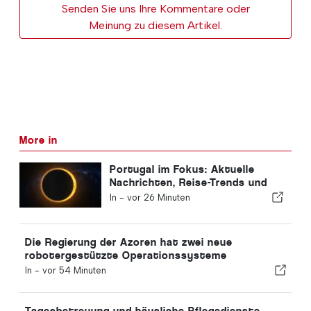
Senden Sie uns Ihre Kommentare oder
Meinung zu diesem Artikel.
More in
Portugal im Fokus: Aktuelle
Nachrichten, Reise-Trends und
die wichtigsten Schlagzeilen
In -
vor 26 Minuten
Die Regierung der Azoren hat zwei neue
robotergestützte Operationssysteme
angeschafft
In -
vor 54 Minuten
Tagesbetreuung und häusliche Pflegedienste