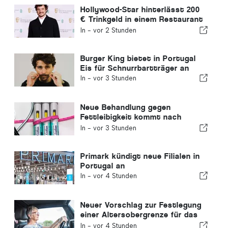
Hollywood-Star hinterlässt 200
€ Trinkgeld in einem Restaurant
in Portugal
In -
vor 2 Stunden
Burger King bietet in Portugal
Eis für Schnurrbartträger an
In -
vor 3 Stunden
Neue Behandlung gegen
Fettleibigkeit kommt nach
Portugal
In -
vor 3 Stunden
Primark kündigt neue Filialen in
Portugal an
In -
vor 4 Stunden
Neuer Vorschlag zur Festlegung
einer Altersobergrenze für das
Führen eines Kraftfahrzeugs in
In -
vor 4 Stunden