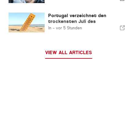
Portugal
Portugal verzeichnet den
trockensten Juli des
Jahrhunderts
In -
vor 5 Stunden
VIEW ALL ARTICLES