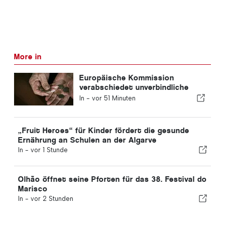
More in
Europäische Kommission
verabschiedet unverbindliche
Leitlinien für die zusätzliche
In -
vor 51 Minuten
Altersvorsorge
„Fruit Heroes“ für Kinder fördert die gesunde
Ernährung an Schulen an der Algarve
In -
vor 1 Stunde
Olhão öffnet seine Pforten für das 38. Festival do
Marisco
In -
vor 2 Stunden