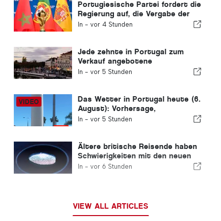
Portugiesische Partei fordert die
Regierung auf, die Vergabe der
Fußball-WM 2030 an Marokko
In -
vor 4 Stunden
aufgrund der Ceuta-Krise zu
überdenken
Jede zehnte in Portugal zum
Verkauf angebotene
Wohnimmobilie wird in weniger
In -
vor 5 Stunden
als einer Woche verkauft.
Das Wetter in Portugal heute (6.
August): Vorhersage,
Temperaturen und was Sie
In -
vor 5 Stunden
erwartet
Ältere britische Reisende haben
Schwierigkeiten mit den neuen
Fingerabdruckkontrollen der
In -
vor 6 Stunden
Europäischen Union
VIEW ALL ARTICLES