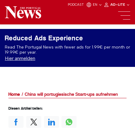
PODCAST
EN
AD-LITE
Reduced Ads Experience
Read The Portugal News with fewer ads for 1.99€ per month or
19.99€ per year.
Hier anmelden
Home
China will portugiesische Start-ups aufnehmen
Diesen Artikel teilen: