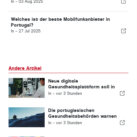
In -
03 Aug 2025
Welches ist der beste Mobilfunkanbieter in
Portugal?
In -
27 Jul 2025
Andere Artikel
Neue digitale
Gesundheitsplattform soll in
Portugal eingeführt werden
In -
vor 3 Stunden
Die portugiesischen
Gesundheitsbehörden warnen
vor den Gefahren des Ertrinkens
In -
vor 3 Stunden