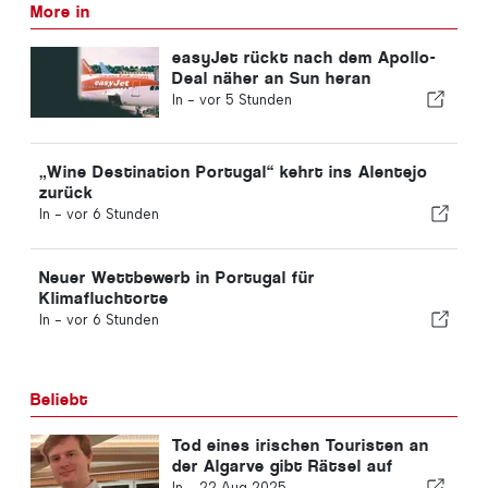
More in
easyJet rückt nach dem Apollo-
Deal näher an Sun heran
In -
vor 5 Stunden
„Wine Destination Portugal“ kehrt ins Alentejo
zurück
In -
vor 6 Stunden
Neuer Wettbewerb in Portugal für
Klimafluchtorte
In -
vor 6 Stunden
Beliebt
Tod eines irischen Touristen an
der Algarve gibt Rätsel auf
In -
22 Aug 2025