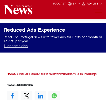
PODCAST
EN
AD-LITE
Reduced Ads Experience
Read The Portugal News with fewer ads for 1.99€ per month or
19.99€ per year.
Hier anmelden
Home
Neuer Rekord für Kreuzfahrttourismus in Portugal
Diesen Artikel teilen: