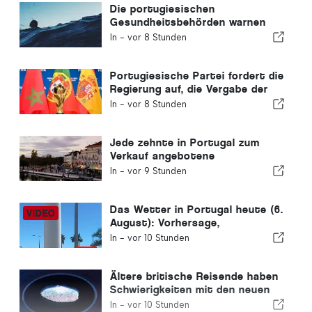
Die portugiesischen
Gesundheitsbehörden warnen
vor den Gefahren des Ertrinkens
In -
vor 8 Stunden
Portugiesische Partei fordert die
Regierung auf, die Vergabe der
Fußball-WM 2030 an Marokko
In -
vor 8 Stunden
aufgrund der Ceuta-Krise zu
überdenken
Jede zehnte in Portugal zum
Verkauf angebotene
Wohnimmobilie wird in weniger
In -
vor 9 Stunden
als einer Woche verkauft.
Das Wetter in Portugal heute (6.
August): Vorhersage,
Temperaturen und was Sie
In -
vor 10 Stunden
erwartet
Ältere britische Reisende haben
Schwierigkeiten mit den neuen
Fingerabdruckkontrollen der
In -
vor 10 Stunden