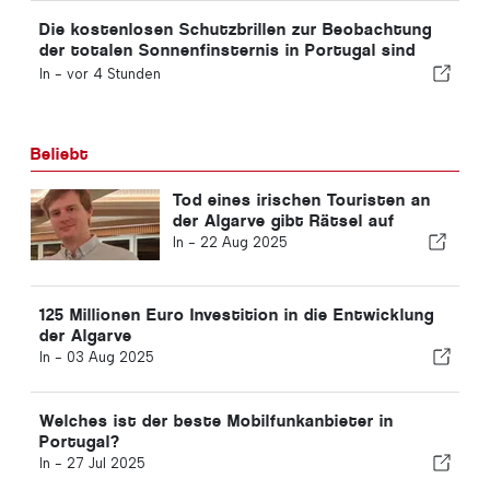
Die kostenlosen Schutzbrillen zur Beobachtung
der totalen Sonnenfinsternis in Portugal sind
ausverkauft.
In -
vor 4 Stunden
Beliebt
Tod eines irischen Touristen an
der Algarve gibt Rätsel auf
In -
22 Aug 2025
125 Millionen Euro Investition in die Entwicklung
der Algarve
In -
03 Aug 2025
Welches ist der beste Mobilfunkanbieter in
Portugal?
In -
27 Jul 2025