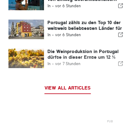
ohne Volta-Kennzeichnung
In -
vor 6 Stunden
Portugal zählt zu den Top 10 der
weltweit beliebtesten Länder für
Auswanderer
In -
vor 6 Stunden
Die Weinproduktion in Portugal
dürfte in dieser Ernte um 12 %
steigen
In -
vor 7 Stunden
VIEW ALL ARTICLES