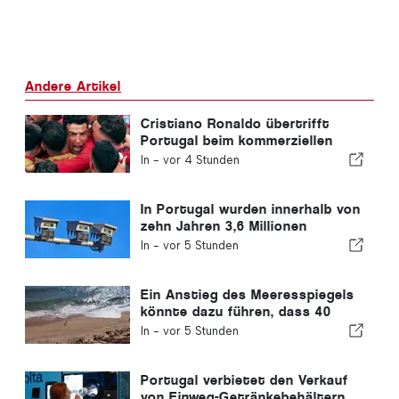
Andere Artikel
Cristiano Ronaldo übertrifft
Portugal beim kommerziellen
Wert
In -
vor 4 Stunden
In Portugal wurden innerhalb von
zehn Jahren 3,6 Millionen
Autofahrer wegen
In -
vor 5 Stunden
Geschwindigkeitsüberschreitungen
erwischt
Ein Anstieg des Meeresspiegels
könnte dazu führen, dass 40
Prozent der Strände Portugals
In -
vor 5 Stunden
verschwinden
Portugal verbietet den Verkauf
von Einweg-Getränkebehältern