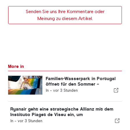
Senden Sie uns Ihre Kommentare oder
Meinung zu diesem Artikel.
More in
Familien-Wasserpark in Portugal
öffnet für den Sommer –
Eintrittskarten für 2 €
In -
vor 3 Stunden
Ryanair geht eine strategische Allianz mit dem
Instituto Piaget de Viseu ein, um
Ausbildungsangebote für die Luftfahrtbranche in
In -
vor 3 Stunden
Portugal anzubieten