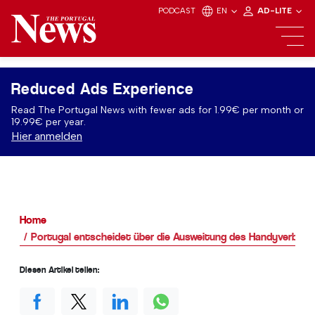
PODCAST
EN
AD-LITE
Reduced Ads Experience
Read The Portugal News with fewer ads for 1.99€ per month or
19.99€ per year.
Hier anmelden
Home
Portugal entscheidet über die Ausweitung des Handyverbots
Diesen Artikel teilen: