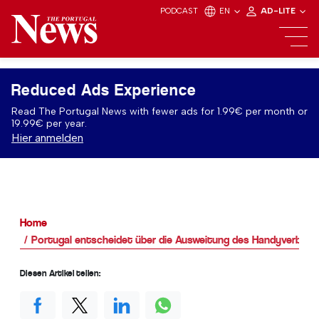
PODCAST
EN
AD-LITE
Reduced Ads Experience
Read The Portugal News with fewer ads for 1.99€ per month or
19.99€ per year.
Hier anmelden
Home
Portugal entscheidet über die Ausweitung des Handyverbots
Diesen Artikel teilen: