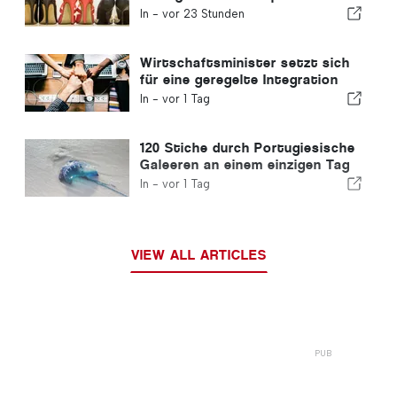
Europas
In -
vor 23 Stunden
Wirtschaftsminister setzt sich
für eine geregelte Integration
ein und garantiert Einwanderern
In -
vor 1 Tag
einen Schnellverfahren-Kanal
120 Stiche durch Portugiesische
Galeeren an einem einzigen Tag
verzeichnet
In -
vor 1 Tag
VIEW ALL ARTICLES