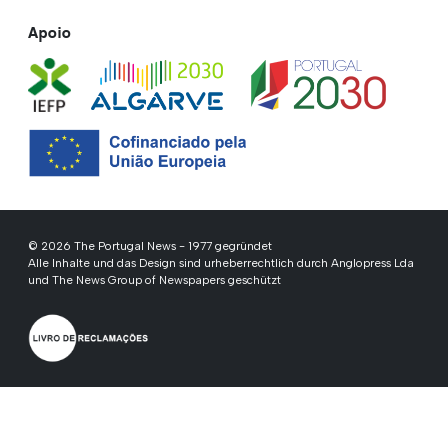
Apoio
© 2026 The Portugal News - 1977 gegründet
Alle Inhalte und das Design sind urheberrechtlich durch Anglopress Lda
und The News Group of Newspapers geschützt