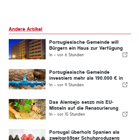
Andere Artikel
Portugiesische Gemeinde will
Bürgern ein Haus zur Verfügung
stellen
In -
vor 6 Stunden
Portugiesische Gemeinde
investiert mehr als 190.000 € in
die Wasserversorgung
In -
vor 9 Stunden
Das Alentejo setzt mit EU-
Mitteln auf die Renaturierung
In -
vor 10 Stunden
Portugal überholt Spanien als
zweitgrößter Schuhproduzent