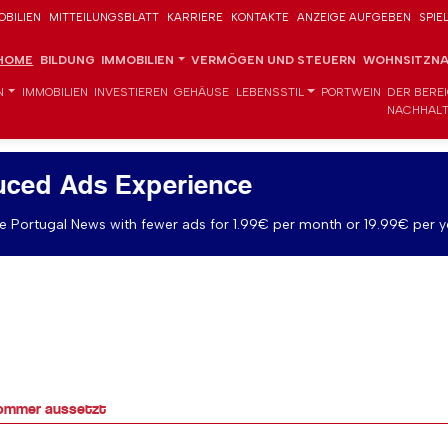
OBILIEN
MITTEILUNGSBLATT
KARRIERE
KONTAKTE
ANZEIGE AUFGEBEN
SPIE
HOME
BILDUNG
IMMOBILIEN
VERMÖGEN UND STEUERN
WOHNSITZNA
N
IMMOBILIEN
INVESTIEREN
GEHÄUSE
LEBENSSTIL
PORTWEIN
DER BERE
NACHHALT
uced Ads Experience
 Portugal News with fewer ads for 1.99€ per month or 19.99€ per y
 Sommer aussetzt