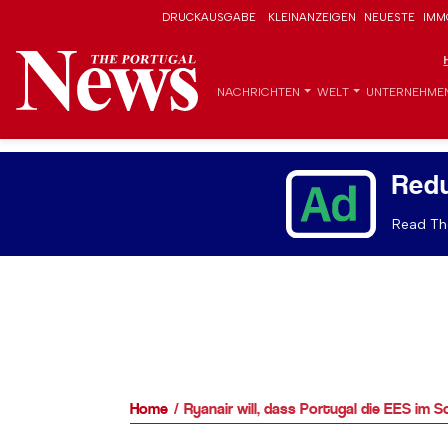
DRUCKAUSGABE
KLEINANZEIGEN
NEUESTE
IMM
NACHRICHTEN
WELT
UNTERNEHME
Red
Read The
Home
Ryanair will, dass Portugal die EES im