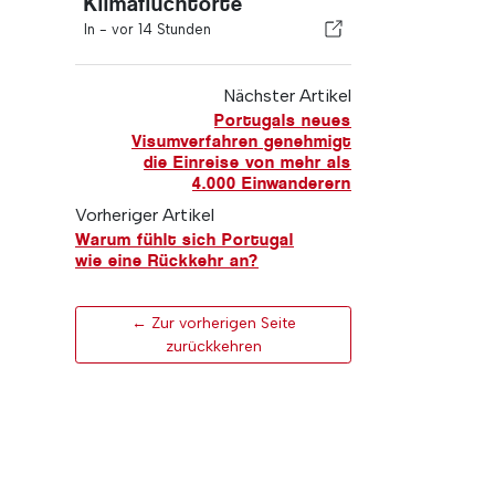
Klimafluchtorte
In -
vor 14 Stunden
Nächster Artikel
Portugals neues
Visumverfahren genehmigt
die Einreise von mehr als
4.000 Einwanderern
Vorheriger Artikel
Warum fühlt sich Portugal
wie eine Rückkehr an?
← Zur vorherigen Seite
zurückkehren