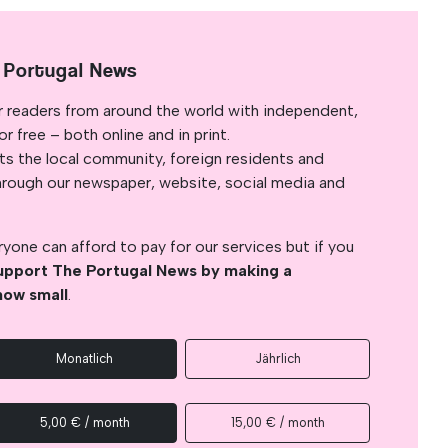
 Portugal News
r readers from around the world with independent,
 free – both online and in print.
s the local community, foreign residents and
s through our newspaper, website, social media and
yone can afford to pay for our services but if you
upport The Portugal News by making a
how small
.
Monatlich
Jährlich
5,00 € / month
15,00 € / month