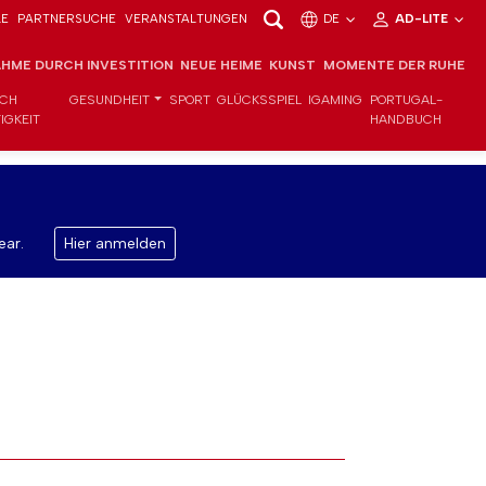
LE
PARTNERSUCHE
VERANSTALTUNGEN
DE
AD-LITE
HME DURCH INVESTITION
NEUE HEIME
KUNST
MOMENTE DER RUHE
ICH
GESUNDHEIT
SPORT
GLÜCKSSPIEL
IGAMING
PORTUGAL-
IGKEIT
HANDBUCH
ear.
Hier anmelden