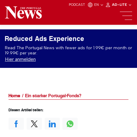
PODCAST
EN
AD-LITE
Reduced Ads Experience
Read The Portugal News with fewer ads for 1.99€ per month or
19.99€ per year.
Hier anmelden
Home
Ein starker Portugal-Fonds?
Diesen Artikel teilen: