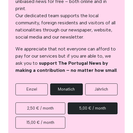
unbiased news for free – both online and in
print.
Our dedicated team supports the local
community, foreign residents and visitors of all
nationalities through our newspaper, website,
social media and our newsletter.
We appreciate that not everyone can afford to
pay for our services but if you are able to, we
ask you to
support The Portugal News by
making a contribution – no matter how small
.
Einzel
Monatlich
Jährlich
2,50 € / month
5,00 € / month
15,00 € / month