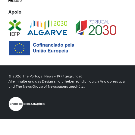
Apoio
© 2026 The Portugal News - 1977 gegründet
Alle Inhalte und das Design sind urheberrechtlich durch Anglopress Lda
und The News Group of Newspapers geschützt