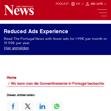
PODCAST
EN
AD-LITE
Reduced Ads Experience
Read The Portugal News with fewer ads for 1.99€ per month or
19.99€ per year.
Hier anmelden
Home
Wo kann man die Sonnenfinsternis in Portugal beobachten?
Diesen Artikel teilen: