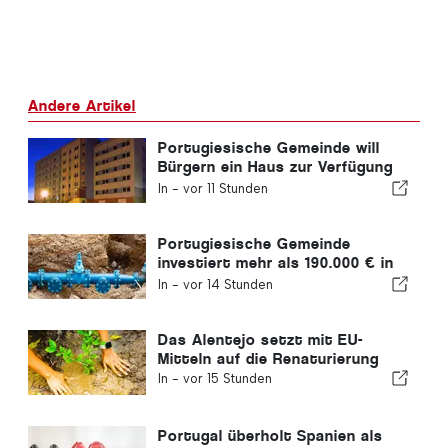
Andere Artikel
Portugiesische Gemeinde will
Bürgern ein Haus zur Verfügung
stellen
In -
vor 11 Stunden
Portugiesische Gemeinde
investiert mehr als 190.000 € in
die Wasserversorgung
In -
vor 14 Stunden
Das Alentejo setzt mit EU-
Mitteln auf die Renaturierung
In -
vor 15 Stunden
Portugal überholt Spanien als