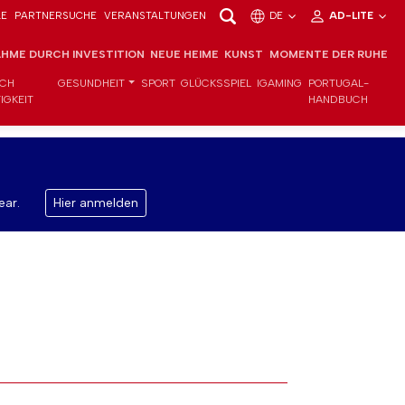
LE
PARTNERSUCHE
VERANSTALTUNGEN
DE
AD-LITE
HME DURCH INVESTITION
NEUE HEIME
KUNST
MOMENTE DER RUHE
ICH
GESUNDHEIT
SPORT
GLÜCKSSPIEL
IGAMING
PORTUGAL-
IGKEIT
HANDBUCH
ear.
Hier anmelden