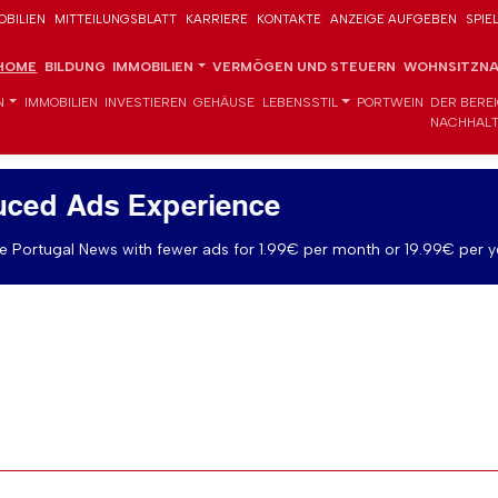
OBILIEN
MITTEILUNGSBLATT
KARRIERE
KONTAKTE
ANZEIGE AUFGEBEN
SPIE
HOME
BILDUNG
IMMOBILIEN
VERMÖGEN UND STEUERN
WOHNSITZNA
N
IMMOBILIEN
INVESTIEREN
GEHÄUSE
LEBENSSTIL
PORTWEIN
DER BERE
NACHHALT
uced Ads Experience
 Portugal News with fewer ads for 1.99€ per month or 19.99€ per y