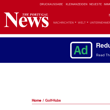
DRUCKAUSGABE
KLEINANZEIGEN
NEUESTE
IMM
NACHRICHTEN
WELT
UNTERNEHME
Red
Read The
Home
Golf-Hubs