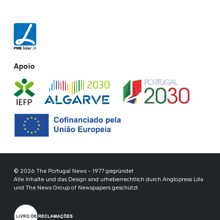
Apoio
© 2026 The Portugal News - 1977 gegründet
Alle Inhalte und das Design sind urheberrechtlich durch Anglopress Lda
und The News Group of Newspapers geschützt