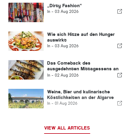
„Dirty Fashion“
In -
03 Aug 2026
Wie sich Hitze auf den Hunger
auswirkt
In -
03 Aug 2026
Das Comeback des
ausgedehnten Mittagessens an
der Algarve
In -
02 Aug 2026
Weine, Bier und kulinarische
Köstlichkeiten an der Algarve
In -
01 Aug 2026
VIEW ALL ARTICLES