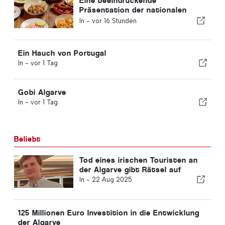
Eine beeindruckende
Präsentation der nationalen
Küche in Albufeira
In -
vor 16 Stunden
Ein Hauch von Portugal
In -
vor 1 Tag
Gobi Algarve
In -
vor 1 Tag
Beliebt
Tod eines irischen Touristen an
der Algarve gibt Rätsel auf
In -
22 Aug 2025
125 Millionen Euro Investition in die Entwicklung
der Algarve