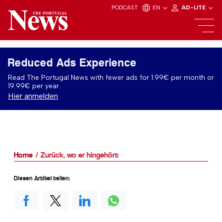
PODCAST
EN
AD-LITE
Reduced Ads Experience
Read The Portugal News with fewer ads for 1.99€ per month or
19.99€ per year.
Hier anmelden
Home
Zurück, wo er hingehört
Diesen Artikel teilen: