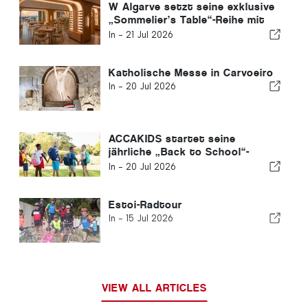
W Algarve setzt seine exklusive
„Sommelier’s Table“-Reihe mit
Buçaco fort
In -
21 Jul 2026
Katholische Messe in Carvoeiro
In -
20 Jul 2026
ACCAKIDS startet seine
jährliche „Back to School“-
Kampagne, um jedem Kind einen
In -
20 Jul 2026
fairen Start zu ermöglichen
Estoi-Radtour
In -
15 Jul 2026
VIEW ALL ARTICLES