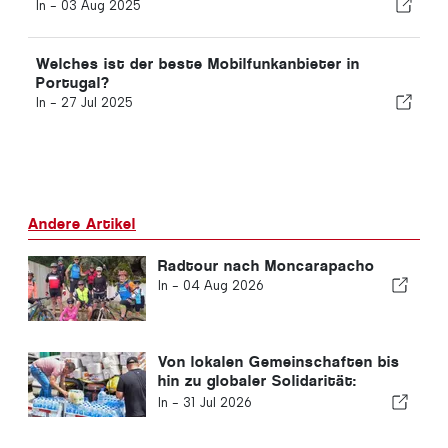
In -
03 Aug 2025
Welches ist der beste Mobilfunkanbieter in
Portugal?
In -
27 Jul 2025
Andere Artikel
Radtour nach Moncarapacho
In -
04 Aug 2026
Von lokalen Gemeinschaften bis
hin zu globaler Solidarität:
Gemeinsame Hilfsmaßnahmen
In -
31 Jul 2026
nach den Erdbeben in Venezuela