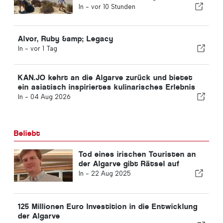
Portugal
In -
vor 10 Stunden
Alvor, Ruby &amp; Legacy
In -
vor 1 Tag
KAN.JO kehrt an die Algarve zurück und bietet
ein asiatisch inspiriertes kulinarisches Erlebnis
In -
04 Aug 2026
Beliebt
Tod eines irischen Touristen an
der Algarve gibt Rätsel auf
In -
22 Aug 2025
125 Millionen Euro Investition in die Entwicklung
der Algarve