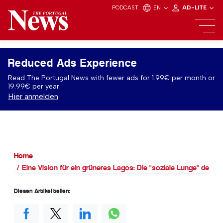
PODCAST
EN
AD-LITE
Reduced Ads Experience
Read The Portugal News with fewer ads for 1.99€ per month or
19.99€ per year.
Hier anmelden
Home
Eine Vision für ein grüneres Lagos: Die "soziale Lunge" der 
Diesen Artikel teilen: