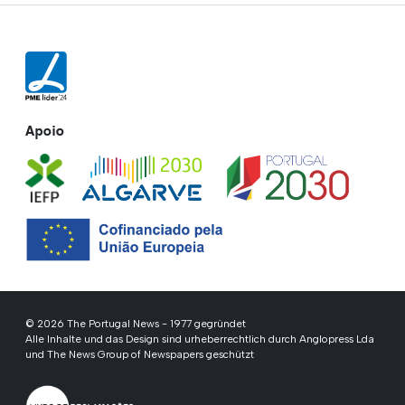
Apoio
© 2026 The Portugal News - 1977 gegründet
Alle Inhalte und das Design sind urheberrechtlich durch Anglopress Lda
und The News Group of Newspapers geschützt