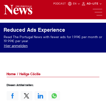
PODCAST
EN
AD-LITE
Reduced Ads Experience
Read The Portugal News with fewer ads for 1.99€ per month or
19.99€ per year.
Hier anmelden
Home
Heilige Cäcilie
Diesen Artikel teilen: