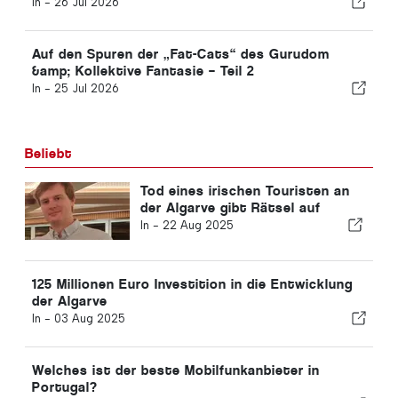
In -
26 Jul 2026
Auf den Spuren der „Fat-Cats“ des Gurudom
&amp; Kollektive Fantasie – Teil 2
In -
25 Jul 2026
Beliebt
Tod eines irischen Touristen an
der Algarve gibt Rätsel auf
In -
22 Aug 2025
125 Millionen Euro Investition in die Entwicklung
der Algarve
In -
03 Aug 2025
Welches ist der beste Mobilfunkanbieter in
Portugal?