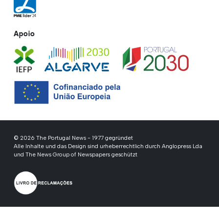
Apoio
© 2026 The Portugal News - 1977 gegründet
Alle Inhalte und das Design sind urheberrechtlich durch Anglopress Lda
und The News Group of Newspapers geschützt