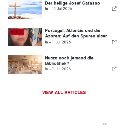
Der heilige Josef Cafasso
In -
12 Jul 2026
Portugal, Atlantis und die
Azoren: Auf den Spuren alter
Zivilisationen und der
In -
11 Jul 2026
verborgenen Energie der Erde
Nutzt noch jemand die
Bibliothek?
In -
11 Jul 2026
VIEW ALL ARTICLES