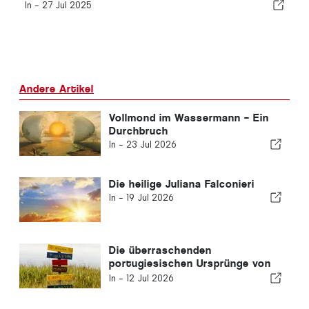
In -
27 Jul 2025
Andere Artikel
Vollmond im Wassermann – Ein
Durchbruch
In -
23 Jul 2026
Die heilige Juliana Falconieri
In -
19 Jul 2026
Die überraschenden
portugiesischen Ursprünge von
Wörtern, die Sie noch nicht
In -
12 Jul 2026
kannten