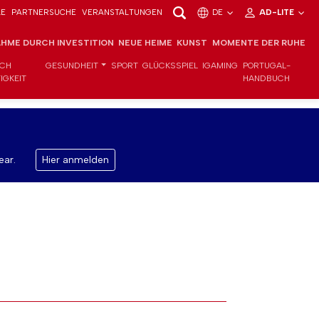
LE
PARTNERSUCHE
VERANSTALTUNGEN
DE
AD-LITE
HME DURCH INVESTITION
NEUE HEIME
KUNST
MOMENTE DER RUHE
ICH
GESUNDHEIT
SPORT
GLÜCKSSPIEL
IGAMING
PORTUGAL-
IGKEIT
HANDBUCH
ear.
Hier anmelden