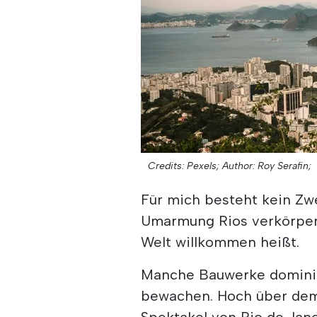
Credits: Pexels;
Author: Roy Serafin;
Für mich besteht kein Zwe
Umarmung Rios verkörpert
Welt willkommen heißt.
Manche Bauwerke dominier
bewachen. Hoch über de
Spektakel von Rio de Jan