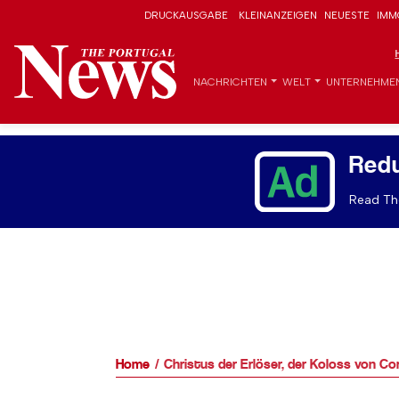
DRUCKAUSGABE
KLEINANZEIGEN
NEUESTE
IMM
NACHRICHTEN
WELT
UNTERNEHME
Red
Read The
Home
Christus der Erlöser, der Koloss von C