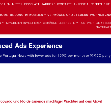
OBILIEN
MITTEILUNGSBLATT
KARRIERE
KONTAKTE
ANZEIGE AUFGEBEN
SPIE
HOME
BILDUNG
IMMOBILIEN
VERMÖGEN UND STEUERN
WOHNSITZNA
N
IMMOBILIEN
INVESTIEREN
GEHÄUSE
LEBENSSTIL
PORTWEIN
DER BERE
NACHHALT
uced Ads Experience
 Portugal News with fewer ads for 1.99€ per month or 19.99€ per y
orcovado und Rio de Janeiros mächtiger Wächter auf dem Gipfel