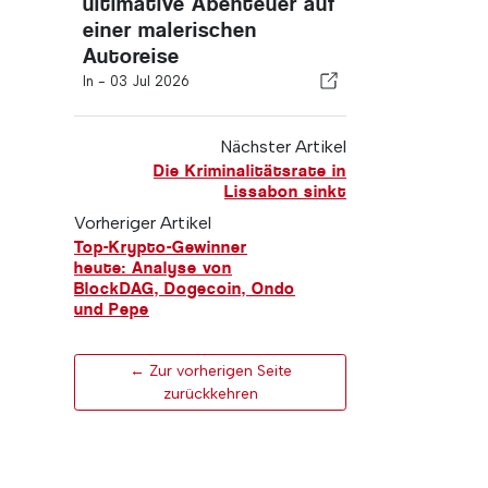
ultimative Abenteuer auf
einer malerischen
Autoreise
In -
03 Jul 2026
Nächster Artikel
Die Kriminalitätsrate in
Lissabon sinkt
Vorheriger Artikel
Top-Krypto-Gewinner
heute: Analyse von
BlockDAG, Dogecoin, Ondo
und Pepe
← Zur vorherigen Seite
zurückkehren