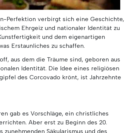
Portugal in Focus: Breaking News, Travel Buzz & The Top Stories Making Headlines
n-Perfektion verbirgt sich eine Geschichte,
ischem Ehrgeiz und nationaler Identität zu
Kunstfertigkeit und dem eigenartigen
as Erstaunliches zu schaffen.
off, aus dem die Träume sind, geboren aus
nalen Identität. Die Idee eines religiösen
gipfel des Corcovado krönt, ist Jahrzehnte
ren gab es Vorschläge, ein christliches
errichten. Aber erst zu Beginn des 20.
es zunehmenden Säkularismus und des