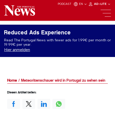
PODCAST
EN
AD-LITE
Reduced Ads Experience
Read The Portugal News with fewer ads for 1.99€ per month or
19.99€ per year.
Hier anmelden
Home
Meteoritenschauer wird in Portugal zu sehen sein
Diesen Artikel teilen: