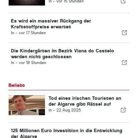
statt
In -
vor 15 Stunden
Es wird ein massiver Rückgang der
Kraftstoffpreise erwartet
In -
vor 17 Stunden
Die Kindergärten im Bezirk Viana do Castelo
werden nicht geschlossen
In -
vor 18 Stunden
Beliebt
Tod eines irischen Touristen an
der Algarve gibt Rätsel auf
In -
22 Aug 2025
125 Millionen Euro Investition in die Entwicklung
der Algarve