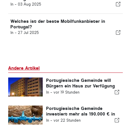
In -
03 Aug 2025
Welches ist der beste Mobilfunkanbieter in
Portugal?
In -
27 Jul 2025
Andere Artikel
Portugiesische Gemeinde will
Bürgern ein Haus zur Verfügung
stellen
In -
vor 19 Stunden
Portugiesische Gemeinde
investiert mehr als 190.000 € in
die Wasserversorgung
In -
vor 22 Stunden