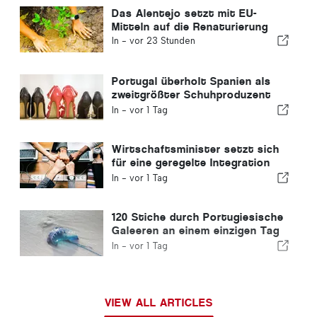
Das Alentejo setzt mit EU-
Mitteln auf die Renaturierung
In -
vor 23 Stunden
Portugal überholt Spanien als
zweitgrößter Schuhproduzent
Europas
In -
vor 1 Tag
Wirtschaftsminister setzt sich
für eine geregelte Integration
ein und garantiert Einwanderern
In -
vor 1 Tag
einen Schnellverfahren-Kanal
120 Stiche durch Portugiesische
Galeeren an einem einzigen Tag
verzeichnet
In -
vor 1 Tag
VIEW ALL ARTICLES