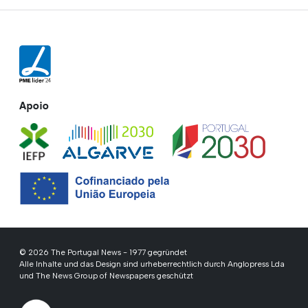
Apoio
© 2026 The Portugal News - 1977 gegründet
Alle Inhalte und das Design sind urheberrechtlich durch Anglopress Lda
und The News Group of Newspapers geschützt