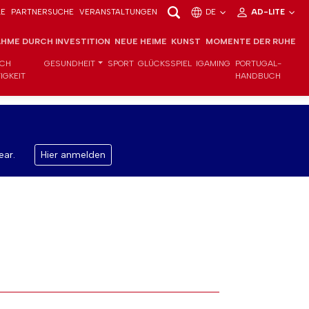
LE
PARTNERSUCHE
VERANSTALTUNGEN
DE
AD-LITE
HME DURCH INVESTITION
NEUE HEIME
KUNST
MOMENTE DER RUHE
ICH
GESUNDHEIT
SPORT
GLÜCKSSPIEL
IGAMING
PORTUGAL-
IGKEIT
HANDBUCH
ear.
Hier anmelden