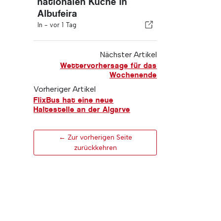
nationalen Küche in
Albufeira
In -
vor 1 Tag
Nächster Artikel
Wettervorhersage für das
Wochenende
Vorheriger Artikel
FlixBus hat eine neue
Haltestelle an der Algarve
← Zur vorherigen Seite
zurückkehren