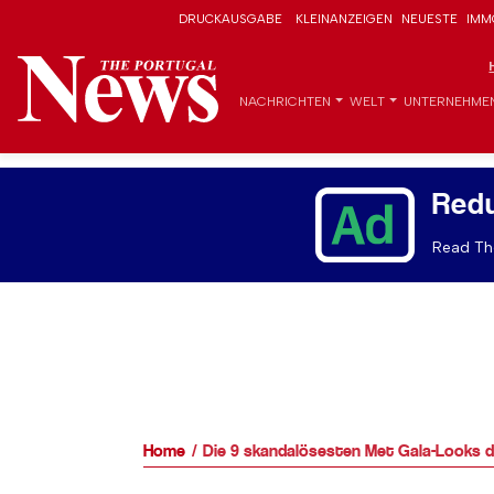
DRUCKAUSGABE
KLEINANZEIGEN
NEUESTE
IMM
NACHRICHTEN
WELT
UNTERNEHME
Red
Read The
Home
Die 9 skandalösesten Met Gala-Looks 