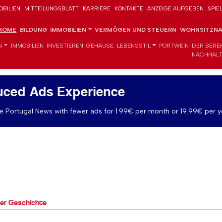
OBILIEN
MITTEILUNGSBLATT
KARRIERE
KONTAKTE
ANZEIGE AUFGEBEN
SPIE
HOME
BILDUNG
IMMOBILIEN
VERMÖGEN UND STEUERN
WOHNSITZNA
N
IMMOBILIEN
INVESTIEREN
GEHÄUSE
LEBENSSTIL
PORTWEIN
DER BERE
NACHHALT
uced Ads Experience
 Portugal News with fewer ads for 1.99€ per month or 19.99€ per y
der Geschichte