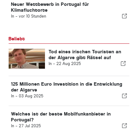
Neuer Wettbewerb in Portugal für
Klimafluchtorte
In -
vor 10 Stunden
Beliebt
Tod eines irischen Touristen an
der Algarve gibt Rätsel auf
In -
22 Aug 2025
125 Millionen Euro Investition in die Entwicklung
der Algarve
In -
03 Aug 2025
Welches ist der beste Mobilfunkanbieter in
Portugal?
In -
27 Jul 2025