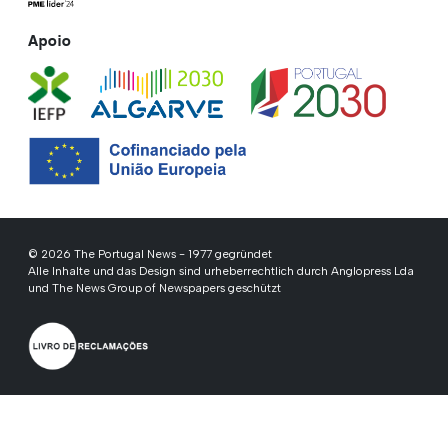
Apoio
© 2026 The Portugal News - 1977 gegründet
Alle Inhalte und das Design sind urheberrechtlich durch Anglopress Lda
und The News Group of Newspapers geschützt