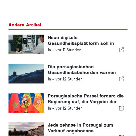
Andere Artikel
Neue digitale
Gesundheitsplattform soll in
Portugal eingeführt werden
In -
vor 11 Stunden
Die portugiesischen
Gesundheitsbehörden warnen
vor den Gefahren des Ertrinkens
In -
vor 12 Stunden
Portugiesische Partei fordert die
Regierung auf, die Vergabe der
Fußball-WM 2030 an Marokko
In -
vor 12 Stunden
aufgrund der Ceuta-Krise zu
überdenken
Jede zehnte in Portugal zum
Verkauf angebotene