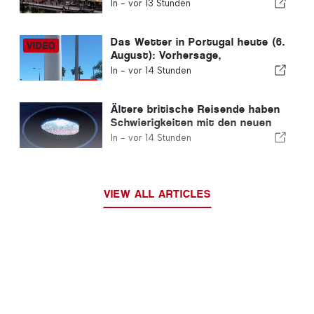
Wohnimmobilie wird in weniger
In -
vor 13 Stunden
als einer Woche verkauft.
Das Wetter in Portugal heute (6.
August): Vorhersage,
Temperaturen und was Sie
In -
vor 14 Stunden
erwartet
Ältere britische Reisende haben
Schwierigkeiten mit den neuen
Fingerabdruckkontrollen der
In -
vor 14 Stunden
Europäischen Union
VIEW ALL ARTICLES