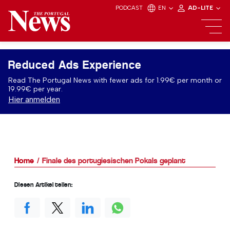
PODCAST
EN
AD-LITE
Reduced Ads Experience
Read The Portugal News with fewer ads for 1.99€ per month or
19.99€ per year.
Hier anmelden
Home
Finale des portugiesischen Pokals geplant
Diesen Artikel teilen: