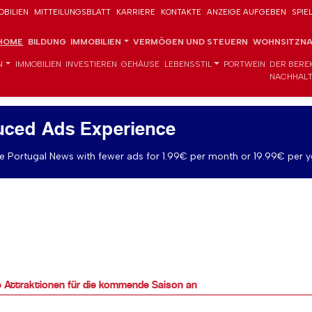
OBILIEN
MITTEILUNGSBLATT
KARRIERE
KONTAKTE
ANZEIGE AUFGEBEN
SPIE
HOME
BILDUNG
IMMOBILIEN
VERMÖGEN UND STEUERN
WOHNSITZNA
N
IMMOBILIEN
INVESTIEREN
GEHÄUSE
LEBENSSTIL
PORTWEIN
DER BERE
NACHHALT
uced Ads Experience
 Portugal News with fewer ads for 1.99€ per month or 19.99€ per y
e Attraktionen für die kommende Saison an