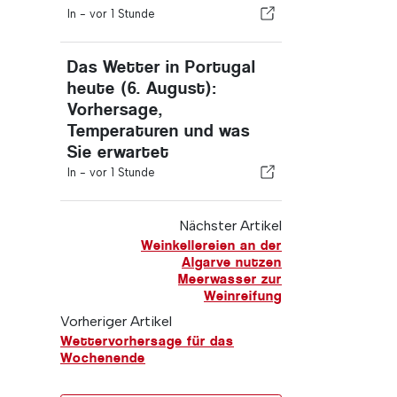
In -
vor 1 Stunde
Das Wetter in Portugal
heute (6. August):
Vorhersage,
Temperaturen und was
Sie erwartet
In -
vor 1 Stunde
Nächster Artikel
Weinkellereien an der
Algarve nutzen
Meerwasser zur
Weinreifung
Vorheriger Artikel
Wettervorhersage für das
Wochenende