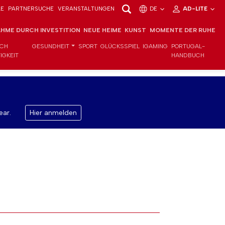
LE
PARTNERSUCHE
VERANSTALTUNGEN
DE
AD-LITE
HME DURCH INVESTITION
NEUE HEIME
KUNST
MOMENTE DER RUHE
ICH
GESUNDHEIT
SPORT
GLÜCKSSPIEL
IGAMING
PORTUGAL-
IGKEIT
HANDBUCH
ear.
Hier anmelden