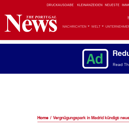
DRUCKAUSGABE
KLEINANZEIGEN
NEUESTE
IMM
NACHRICHTEN
WELT
UNTERNEHME
Red
Read The
Home
Vergnügungspark in Madrid kündigt neu