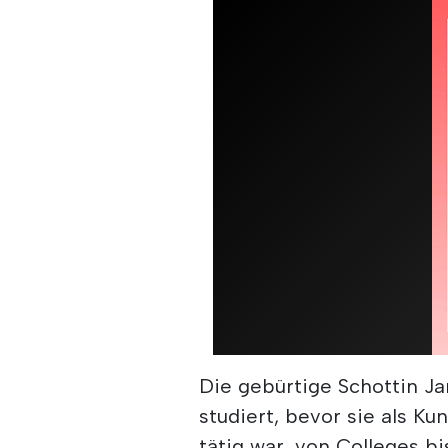
Die gebürtige Schottin Ja
studiert, bevor sie als K
tätig war, von Colleges b