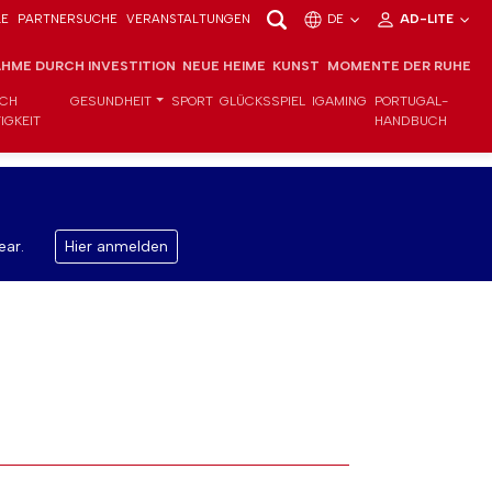
LE
PARTNERSUCHE
VERANSTALTUNGEN
DE
AD-LITE
HME DURCH INVESTITION
NEUE HEIME
KUNST
MOMENTE DER RUHE
ICH
GESUNDHEIT
SPORT
GLÜCKSSPIEL
IGAMING
PORTUGAL-
IGKEIT
HANDBUCH
ear.
Hier anmelden