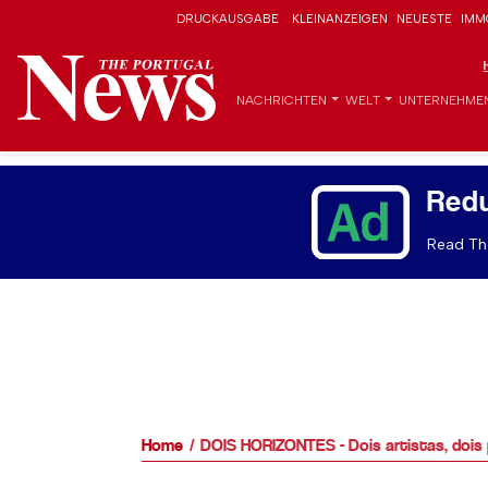
DRUCKAUSGABE
KLEINANZEIGEN
NEUESTE
IMM
NACHRICHTEN
WELT
UNTERNEHME
Red
Read The
Home
DOIS HORIZONTES - Dois artistas, doi