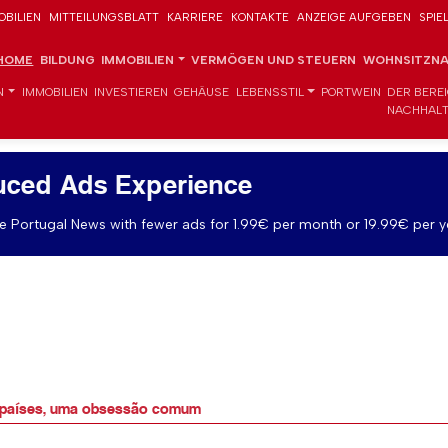
OBILIEN
MITTEILUNGSBLATT
KARRIERE
KONTAKTE
ANZEIGE AUFGEBEN
SPIE
HOME
BILDUNG
IMMOBILIEN
VERMÖGEN UND STEUERN
WOHNSITZNA
N
IMMOBILIEN
INVESTIEREN
GEHÄUSE
LEBENSSTIL
PORTWEIN
DER BERE
NACHHALT
uced Ads Experience
 Portugal News with fewer ads for 1.99€ per month or 19.99€ per y
s países, uma obsessão comum