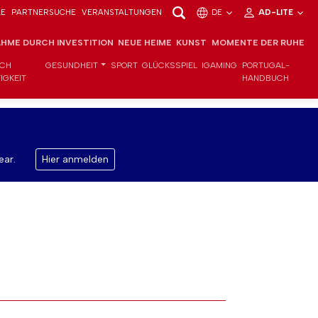
LE
PARTNERSUCHE
VERANSTALTUNGEN
DE
AD-LITE
HME DURCH INVESTITION
NEUE HEIME
KUNST
MOMENTE DER RUHE
ICH
GESUNDHEIT
SPORT
GLÜCKSSPIEL
IGAMING
PORTUGAL-
IGKEIT
HANDBUCH
ear.
Hier anmelden