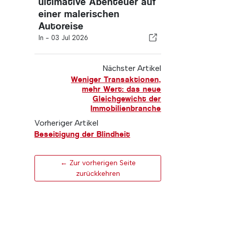
ultimative Abenteuer auf
einer malerischen
Autoreise
In -
03 Jul 2026
Nächster Artikel
Weniger Transaktionen,
mehr Wert: das neue
Gleichgewicht der
Immobilienbranche
Vorheriger Artikel
Beseitigung der Blindheit
← Zur vorherigen Seite
zurückkehren