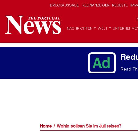
DRUCKAUSGABE
KLEINANZEIGEN
NEUESTE
IMM
NACHRICHTEN
WELT
UNTERNEHME
Red
Read The
Home
Wohin sollten Sie im Juli reisen?