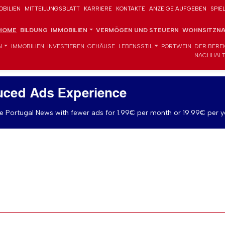
OBILIEN
MITTEILUNGSBLATT
KARRIERE
KONTAKTE
ANZEIGE AUFGEBEN
SPIE
HOME
BILDUNG
IMMOBILIEN
VERMÖGEN UND STEUERN
WOHNSITZNA
N
IMMOBILIEN
INVESTIEREN
GEHÄUSE
LEBENSSTIL
PORTWEIN
DER BERE
NACHHALT
uced Ads Experience
 Portugal News with fewer ads for 1.99€ per month or 19.99€ per y