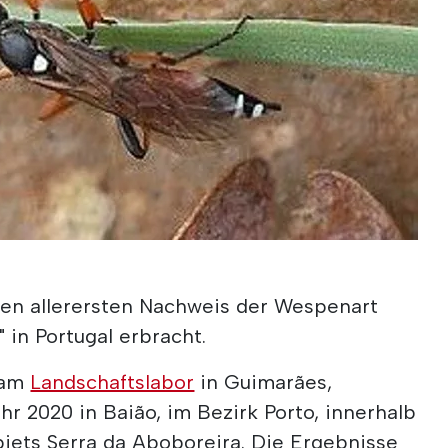
 den allerersten Nachweis der Wespenart
 in Portugal erbracht.
r am
Landschaftslabor
in Guimarães,
ahr 2020 in Baião, im Bezirk Porto, innerhalb
iets Serra da Aboboreira. Die Ergebnisse