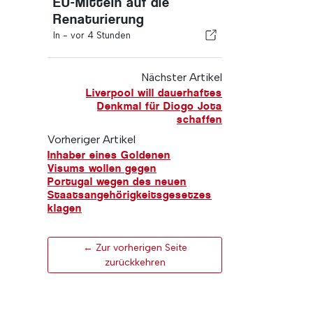
EU-Mitteln auf die
Renaturierung
In -
vor 4 Stunden
Nächster Artikel
Liverpool will dauerhaftes
Denkmal für Diogo Jota
schaffen
Vorheriger Artikel
Inhaber eines Goldenen
Visums wollen gegen
Portugal wegen des neuen
Staatsangehörigkeitsgesetzes
klagen
← Zur vorherigen Seite
zurückkehren