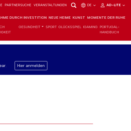
LE
PARTNERSUCHE
VERANSTALTUNGEN
DE
AD-LITE
HME DURCH INVESTITION
NEUE HEIME
KUNST
MOMENTE DER RUHE
ICH
GESUNDHEIT
SPORT
GLÜCKSSPIEL
IGAMING
PORTUGAL-
IGKEIT
HANDBUCH
ear.
Hier anmelden