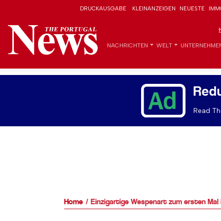
DRUCKAUSGABE
KLEINANZEIGEN
NEUESTE
IMM
NACHRICHTEN
WELT
UNTERNEHME
Red
Read The
Home
Einzigartige Wespenart zum ersten Mal 