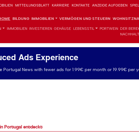
OBILIEN
MITTEILUNGSBLATT
KARRIERE
KONTAKTE
ANZEIGE AUFGEBEN
SPIE
HOME
BILDUNG
IMMOBILIEN
VERMÖGEN UND STEUERN
WOHNSITZNA
N
IMMOBILIEN
INVESTIEREN
GEHÄUSE
LEBENSSTIL
PORTWEIN
DER BERE
NACHHALT
uced Ads Experience
 Portugal News with fewer ads for 1.99€ per month or 19.99€ per y
in Portugal entdeckt