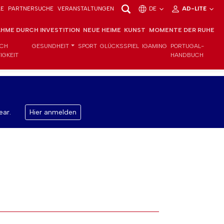
LE
PARTNERSUCHE
VERANSTALTUNGEN
DE
AD-LITE
HME DURCH INVESTITION
NEUE HEIME
KUNST
MOMENTE DER RUHE
ICH
GESUNDHEIT
SPORT
GLÜCKSSPIEL
IGAMING
PORTUGAL-
IGKEIT
HANDBUCH
ear.
Hier anmelden