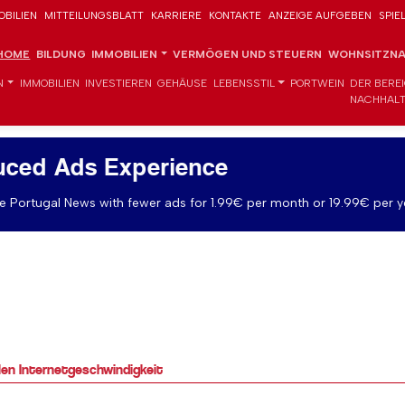
OBILIEN
MITTEILUNGSBLATT
KARRIERE
KONTAKTE
ANZEIGE AUFGEBEN
SPIE
HOME
BILDUNG
IMMOBILIEN
VERMÖGEN UND STEUERN
WOHNSITZNA
N
IMMOBILIEN
INVESTIEREN
GEHÄUSE
LEBENSSTIL
PORTWEIN
DER BERE
NACHHALT
uced Ads Experience
 Portugal News with fewer ads for 1.99€ per month or 19.99€ per y
ilen Internetgeschwindigkeit