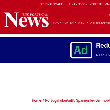
DRUCKAUSGABE
KLEINANZEIGEN
NEUESTE
IMM
NACHRICHTEN
WELT
UNTERNEHME
Red
Read The
Home
Portugal übertrifft Spanien bei der mob