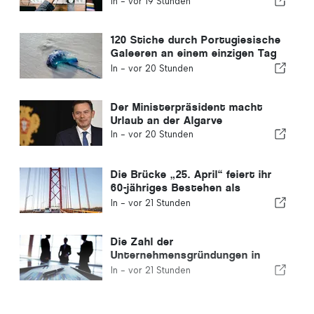
In -
vor 19 Stunden
einen Schnellverfahren-Kanal
120 Stiche durch Portugiesische
Galeeren an einem einzigen Tag
verzeichnet
In -
vor 20 Stunden
Der Ministerpräsident macht
Urlaub an der Algarve
In -
vor 20 Stunden
Die Brücke „25. April“ feiert ihr
60-jähriges Bestehen als
Verbindung zwischen Lissabon
In -
vor 21 Stunden
und Almada
Die Zahl der
Unternehmensgründungen in
Portugal sinkt um 4,2 %
In -
vor 21 Stunden