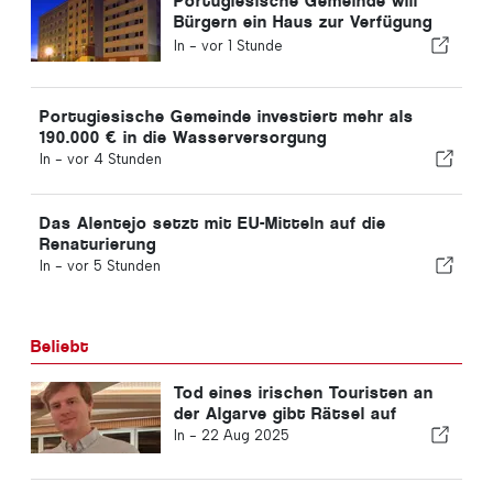
Portugiesische Gemeinde will
Bürgern ein Haus zur Verfügung
stellen
In -
vor 1 Stunde
Portugiesische Gemeinde investiert mehr als
190.000 € in die Wasserversorgung
In -
vor 4 Stunden
Das Alentejo setzt mit EU-Mitteln auf die
Renaturierung
In -
vor 5 Stunden
Beliebt
Tod eines irischen Touristen an
der Algarve gibt Rätsel auf
In -
22 Aug 2025