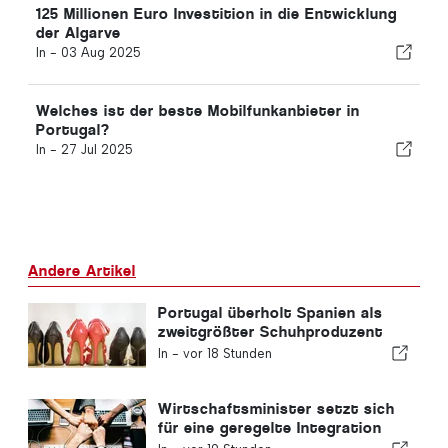
125 Millionen Euro Investition in die Entwicklung
der Algarve
In -
03 Aug 2025
Welches ist der beste Mobilfunkanbieter in
Portugal?
In -
27 Jul 2025
Andere Artikel
Portugal überholt Spanien als
zweitgrößter Schuhproduzent
Europas
In -
vor 18 Stunden
Wirtschaftsminister setzt sich
für eine geregelte Integration
ein und garantiert Einwanderern