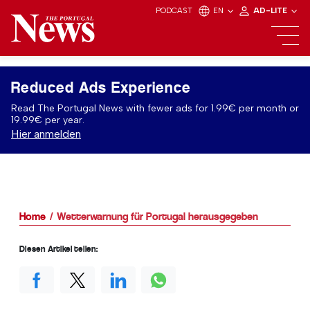
PODCAST
EN
AD-LITE
Reduced Ads Experience
Read The Portugal News with fewer ads for 1.99€ per month or
19.99€ per year.
Hier anmelden
Home
Wetterwarnung für Portugal herausgegeben
Diesen Artikel teilen: