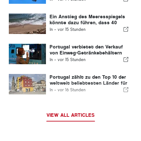
Geschwindigkeitsüberschreitungen
erwischt
Ein Anstieg des Meeresspiegels
könnte dazu führen, dass 40
Prozent der Strände Portugals
In -
vor 15 Stunden
verschwinden
Portugal verbietet den Verkauf
von Einweg-Getränkebehältern
ohne Volta-Kennzeichnung
In -
vor 15 Stunden
Portugal zählt zu den Top 10 der
weltweit beliebtesten Länder für
Auswanderer
In -
vor 16 Stunden
VIEW ALL ARTICLES