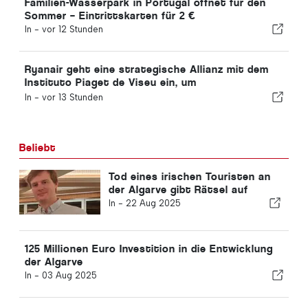
Familien-Wasserpark in Portugal öffnet für den
Sommer – Eintrittskarten für 2 €
In -
vor 12 Stunden
Ryanair geht eine strategische Allianz mit dem
Instituto Piaget de Viseu ein, um
Ausbildungsangebote für die Luftfahrtbranche in
In -
vor 13 Stunden
Portugal anzubieten
Beliebt
Tod eines irischen Touristen an
der Algarve gibt Rätsel auf
In -
22 Aug 2025
125 Millionen Euro Investition in die Entwicklung
der Algarve
In -
03 Aug 2025