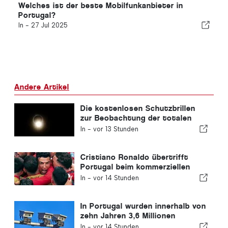
Welches ist der beste Mobilfunkanbieter in
Portugal?
In -
27 Jul 2025
Andere Artikel
Die kostenlosen Schutzbrillen
zur Beobachtung der totalen
Sonnenfinsternis in Portugal
In -
vor 13 Stunden
sind ausverkauft.
Cristiano Ronaldo übertrifft
Portugal beim kommerziellen
Wert
In -
vor 14 Stunden
In Portugal wurden innerhalb von
zehn Jahren 3,6 Millionen
Autofahrer wegen
In -
vor 14 Stunden