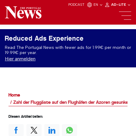
PODCAST
EN
AD-LITE
Reduced Ads Experience
Read The Portugal News with fewer ads for 1.99€ per month or
19.99€ per year.
Hier anmelden
Home
Zahl der Fluggäste auf den Flughäfen der Azoren gesunken
Diesen Artikel teilen: