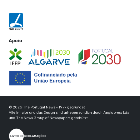
Apoio
© 2026 The Portugal News - 1977 gegründet
Alle Inhalte und das Design sind urheberrechtlich durch Anglopress Lda
und The News Group of Newspapers geschützt