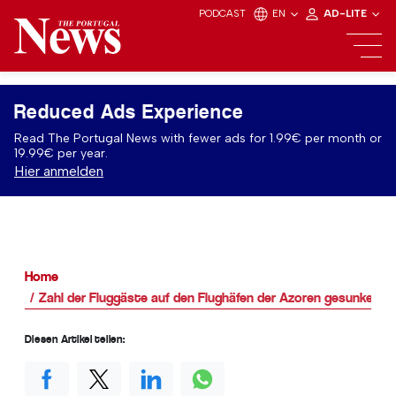
PODCAST
EN
AD-LITE
Reduced Ads Experience
Read The Portugal News with fewer ads for 1.99€ per month or
19.99€ per year.
Hier anmelden
Home
Zahl der Fluggäste auf den Flughäfen der Azoren gesunken
Diesen Artikel teilen: