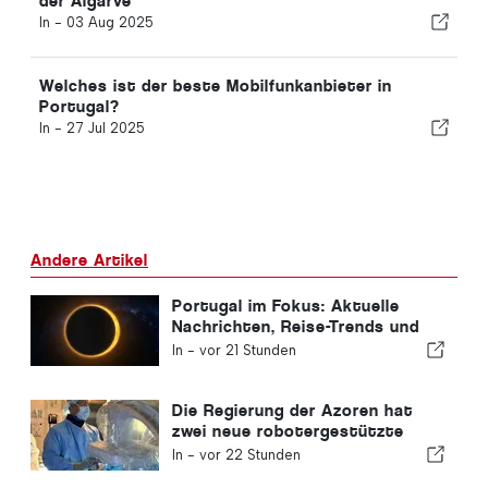
der Algarve
In -
03 Aug 2025
Welches ist der beste Mobilfunkanbieter in
Portugal?
In -
27 Jul 2025
Andere Artikel
Portugal im Fokus: Aktuelle
Nachrichten, Reise-Trends und
die wichtigsten Schlagzeilen
In -
vor 21 Stunden
Die Regierung der Azoren hat
zwei neue robotergestützte
Operationssysteme angeschafft
In -
vor 22 Stunden