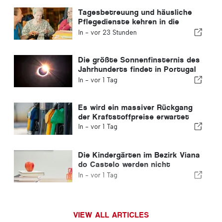
Tagesbetreuung und häusliche
Pflegedienste kehren in die
portugiesische Gemeinde zurück
In -
vor 23 Stunden
Die größte Sonnenfinsternis des
Jahrhunderts findet in Portugal
statt
In -
vor 1 Tag
Es wird ein massiver Rückgang
der Kraftstoffpreise erwartet
In -
vor 1 Tag
Die Kindergärten im Bezirk Viana
do Castelo werden nicht
geschlossen
In -
vor 1 Tag
VIEW ALL ARTICLES