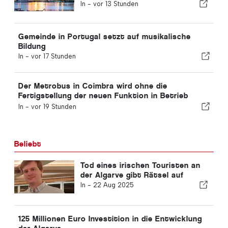
Gewinnrückgang von 15,6
In -
vor 13 Stunden
Prozent
Gemeinde in Portugal setzt auf musikalische
Bildung
In -
vor 17 Stunden
Der Metrobus in Coimbra wird ohne die
Fertigstellung der neuen Funktion in Betrieb
genommen
In -
vor 19 Stunden
Beliebt
Tod eines irischen Touristen an
der Algarve gibt Rätsel auf
In -
22 Aug 2025
125 Millionen Euro Investition in die Entwicklung