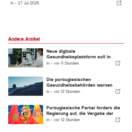
In -
27 Jul 2025
Andere Artikel
Neue digitale
Gesundheitsplattform soll in
Portugal eingeführt werden
In -
vor 11 Stunden
Die portugiesischen
Gesundheitsbehörden warnen
vor den Gefahren des Ertrinkens
In -
vor 12 Stunden
Portugiesische Partei fordert die
Regierung auf, die Vergabe der
Fußball-WM 2030 an Marokko
In -
vor 12 Stunden
aufgrund der Ceuta-Krise zu
überdenken