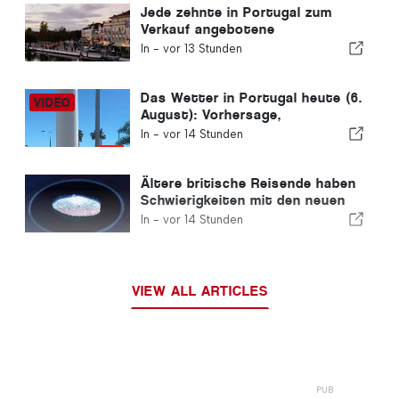
Jede zehnte in Portugal zum
Verkauf angebotene
Wohnimmobilie wird in weniger
In -
vor 13 Stunden
als einer Woche verkauft.
Das Wetter in Portugal heute (6.
August): Vorhersage,
Temperaturen und was Sie
In -
vor 14 Stunden
erwartet
Ältere britische Reisende haben
Schwierigkeiten mit den neuen
Fingerabdruckkontrollen der
In -
vor 14 Stunden
Europäischen Union
VIEW ALL ARTICLES