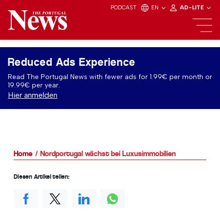
PODCAST
EN
AD-LITE
Reduced Ads Experience
Read The Portugal News with fewer ads for 1.99€ per month or
19.99€ per year.
Hier anmelden
Home
Nordportugal wächst bei Luxusimmobilien
Diesen Artikel teilen: