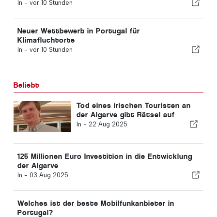
In -
vor 10 Stunden
Neuer Wettbewerb in Portugal für
Klimafluchtorte
In -
vor 10 Stunden
Beliebt
Tod eines irischen Touristen an
der Algarve gibt Rätsel auf
In -
22 Aug 2025
125 Millionen Euro Investition in die Entwicklung
der Algarve
In -
03 Aug 2025
Welches ist der beste Mobilfunkanbieter in
Portugal?