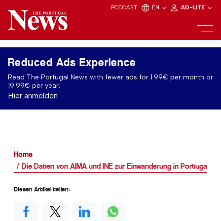
PODCAST
EN
AD-LITE
Reduced Ads Experience
Read The Portugal News with fewer ads for 1.99€ per month or
19.99€ per year.
Hier anmelden
Home
Die Daten von AIMA und INE zur Einwanderung in Portugal sin
Diesen Artikel teilen: