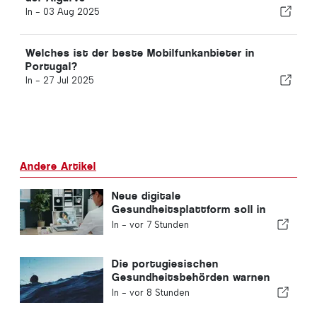
In -
03 Aug 2025
Welches ist der beste Mobilfunkanbieter in
Portugal?
In -
27 Jul 2025
Andere Artikel
Neue digitale
Gesundheitsplattform soll in
Portugal eingeführt werden
In -
vor 7 Stunden
Die portugiesischen
Gesundheitsbehörden warnen
vor den Gefahren des Ertrinkens
In -
vor 8 Stunden